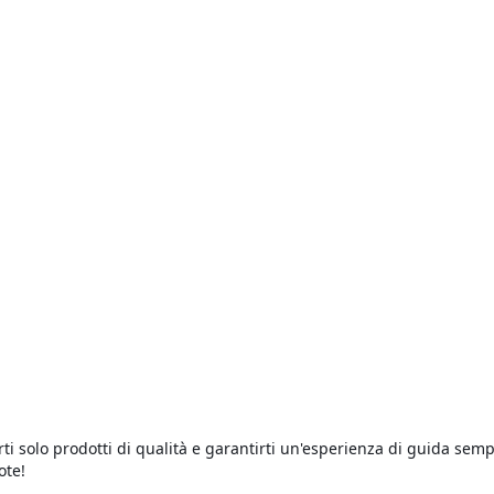
ESPA ET4 125 150 ('99-'02) - VESPA GRANTURISMO 125 200 - BEVERLY 125 - LIBERTY 125
Aggiungi al carrello
Consegna in 24/48h!
rti solo prodotti di qualità e garantirti un'esperienza di guida semp
ote!