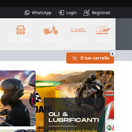
WhatsApp
Login
Registrati
i
Ape - Porter
Ciclomotori
LML Star
QJMotor
0
Il tuo carrello