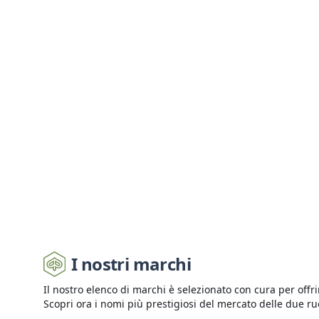
REGOLATORE DI TENSIONE PIAGGIO V
Regolatori Di Tensione
3729
I nostri marchi
Il nostro elenco di marchi è selezionato con cura per offri
Scopri ora i nomi più prestigiosi del mercato delle due ru