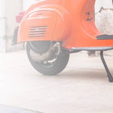
A TAGLIA XXL (63-64 Cm.)
Aggiungi al carrello
Consegna in 24/48h!