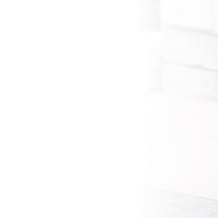
CASCO JET LS2 OF616 AIRFLOW II NERO OPACO VISIERA LUNG
Ls2 Helmets
9352