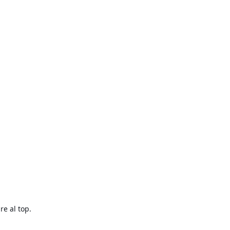
Ganasce 
24
,00 €
0403
re al top.