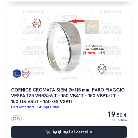
CORNICE CROMATA SIEM Ø=115 mm. FARO PIAGGIO
VESPA 125 VNB3>6 T - 150 VBA1T - 150 VBB1>2T -
150 GS VS5T - 160 GS VSB1T
Fari Anteriori - Gruppi Ottici
19
,50 €
1591
iva inclusa
Aggiungi al carrello