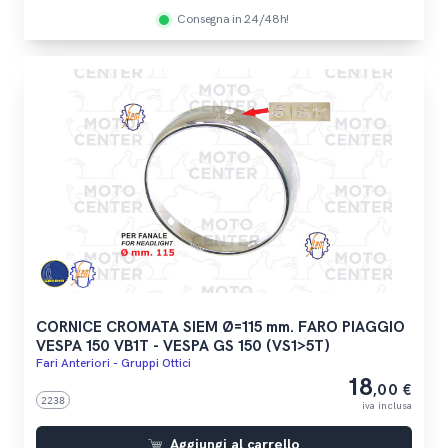
Consegna in 24/48h!
CORNICE CROMATA SIEM Ø=115 mm. FARO PIAGGIO
VESPA 150 VB1T - VESPA GS 150 (VS1>5T)
Fari Anteriori - Gruppi Ottici
18
,00 €
2238
iva inclusa
Aggiungi al carrello