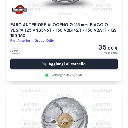
FARO ANTERIORE ALOGENO Ø 115 mm. PIAGGIO
VESPA 125 VNB3>6T - 150 VBB1>2T - 150 VBA1T - GS
150 160
Fari Anteriori - Gruppi Ottici
35
,00 €
4157
iva inclusa
Aggiungi al carrello
Consegna in 24/48h!