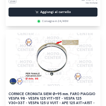
1539
iva inclusa
Aggiungi al carrello
Consegna in 24/48h!
CORNICE CROMATA SIEM Ø=95 mm. FARO PIAGGIO
VESPA 98 - VESPA 125 V1T>15T - VESPA 125
V30>33T - VESPA 125 U VU1T - APE 125 A1T>A15T -