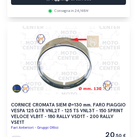
Consegna in 24/48h!
CORNICE CROMATA SIEM Ø=130 mm. FARO PIAGGIO
VESPA 125 GTR VNL2T - 125 TS VNL3T - 150 SPRINT
VELOCE VLB1T - 180 RALLY VSD1T - 200 RALLY
VSE1T
Fari Anteriori - Gruppi Ottici
20
,50 €