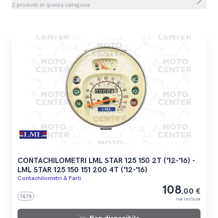
2 prodotti in questa categoria
CONTACHILOMETRI LML STAR 125 150 2T ('12-'16) -
LML STAR 125 150 151 200 4T ('12-'16)
Contachilometri & Parti
108
,00 €
7679
iva inclusa