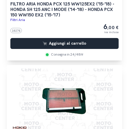
FILTRO ARIA HONDA PCX 125 WW125EX2 ('15-'18) -
HONDA SH 125 ANC I MODE ('14-'18) - HONDA PCX
150 WW150 EX2 ('15-'17)
Filtri Aria
6
,00 €
10276
iva inclusa
Aggiungi al carrello
Consegna in 24/48h!