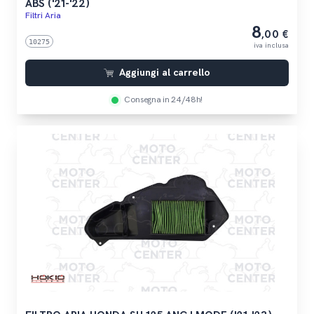
ABS ('21-'22)
Filtri Aria
8
,00 €
10275
iva inclusa
Aggiungi al carrello
Consegna in 24/48h!