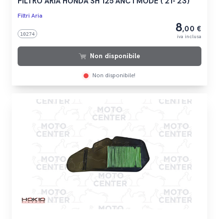
FILTRO ARIA HONDA SH 125 ANC I MODE ('21-'23)
Filtri Aria
8
,00 €
10274
iva inclusa
Non disponibile
Non disponibile!