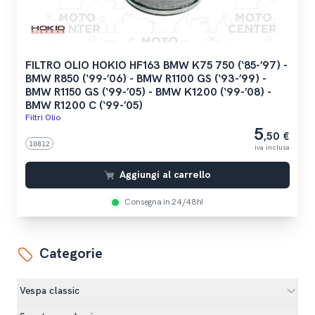
FILTRO OLIO HOKIO HF163 BMW K75 750 (‘85-’97) -
BMW R850 (‘99-’06) - BMW R1100 GS (‘93-’99) -
BMW R1150 GS (‘99-’05) - BMW K1200 (‘99-’08) -
BMW R1200 C (‘99-’05)
Filtri Olio
5
,50 €
10812
iva inclusa
Aggiungi al carrello
Consegna in 24/48h!
Categorie
Vespa classic