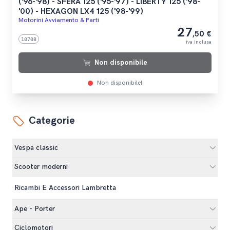
('96-'98) - SFERA 125 ('95-'97) - LIBERTY 125 ('98-
'00) - HEXAGON LX4 125 ('98-'99)
Motorini Avviamento & Parti
27
,50 €
10708
iva inclusa
Non disponibile
Non disponibile!
Categorie
Vespa classic
Scooter moderni
Ricambi E Accessori Lambretta
Ape - Porter
Ciclomotori