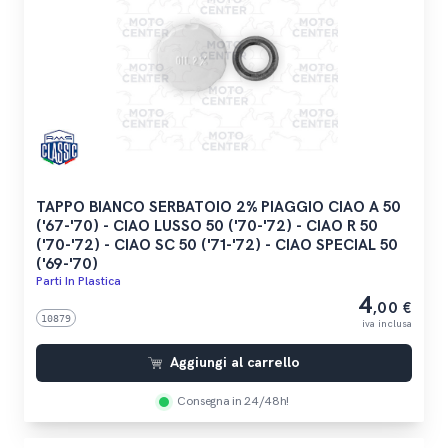
TAPPO BIANCO SERBATOIO 2% PIAGGIO CIAO A 50
('67-'70) - CIAO LUSSO 50 ('70-'72) - CIAO R 50
('70-'72) - CIAO SC 50 ('71-'72) - CIAO SPECIAL 50
('69-'70)
Parti In Plastica
4
,00 €
10879
iva inclusa
Aggiungi al carrello
Consegna in 24/48h!