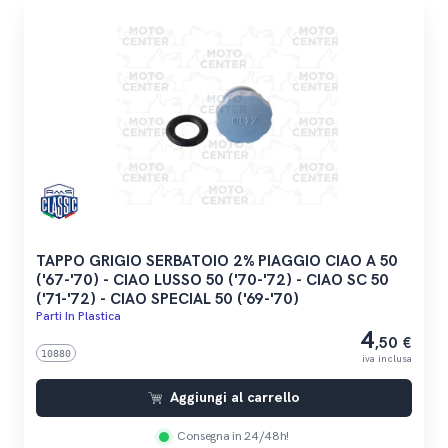
TAPPO GRIGIO SERBATOIO 2% PIAGGIO CIAO A 50
('67-'70) - CIAO LUSSO 50 ('70-'72) - CIAO SC 50
('71-'72) - CIAO SPECIAL 50 ('69-'70)
Parti In Plastica
4
,50 €
10880
iva inclusa
Aggiungi al carrello
Consegna in 24/48h!