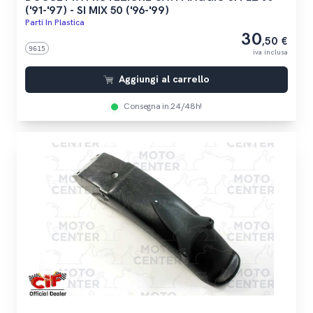
('91-'97) - SI MIX 50 ('96-'99)
Parti In Plastica
30
,50 €
9615
iva inclusa
Aggiungi al carrello
Consegna in 24/48h!