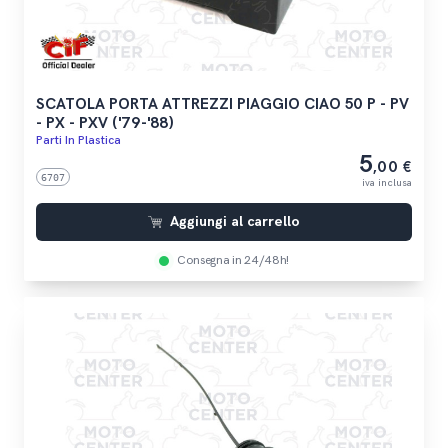
SCATOLA PORTA ATTREZZI PIAGGIO CIAO 50 P - PV
- PX - PXV ('79-'88)
Parti In Plastica
5
,00 €
6707
iva inclusa
Aggiungi al carrello
Consegna in 24/48h!