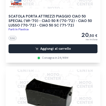
SCATOLA PORTA ATTREZZI PIAGGIO CIAO 50
SPECIAL ('69-'70) - CIAO 50 R ('70-'72) - CIAO 50
LUSSO ('70-'72) - CIAO 50 SC ('71-'72)
Parti In Plastica
20
,50 €
5262
iva inclusa
Aggiungi al carrello
Consegna in 24/48h!