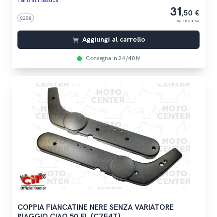
Parti In Plastica
31
,50 €
0298
iva inclusa
Aggiungi al carrello
Consegna in 24/48h!
COPPIA FIANCATINE NERE SENZA VARIATORE
PIAGGIO CIAO 50 FL (C7E4T)