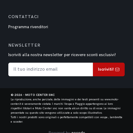
CONTATTACI
Programma rivenditori
NEWSLETTER
Iscriviti alla nostra newsletter per ricevere sconti esclusivi!
Iscriviti!
© 2026 - MOTO CENTER SNC
La riproduzione, anche parziale, delle immagini e dei testi presenti su www.moto-
center.it é severamente vietata.
I marchi Vespa e Piaggio appartengono ai loro
rispettivi titolari e Moto Center snc non vanta alcun diritto su di esse. Le immagini
presentate su questo sito vengono utilizzate a solo scopo illustrativo.
Tutti i nostri prodotti sono originali o perfettamente compatibili con vespa , lambretta
e scooter.
Powered by
nocode