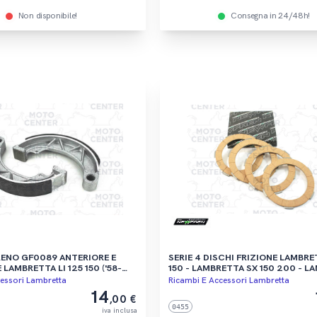
Non disponibile!
Consegna in 24/48h!
ENO GF0089 ANTERIORE E
SERIE 4 DISCHI FRIZIONE LAMBRET
LAMBRETTA LI 125 150 ('58-
150 - LAMBRETTA SX 150 200 - L
ETTA SX 150 200 ('66-'69) -
TV175 200 - LAMBRETTA GP 125 1
essori Lambretta
Ricambi E Accessori Lambretta
V 175 ('57-'65)
14
,00 €
0455
iva inclusa