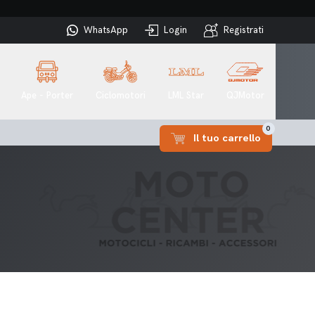
WhatsApp
Login
Registrati
Ape - Porter
Ciclomotori
LML Star
QJMotor
0
Il tuo carrello