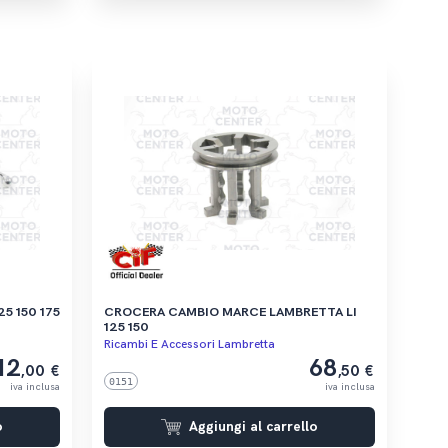
25 150 175
CROCERA CAMBIO MARCE LAMBRETTA LI
125 150
Ricambi E Accessori Lambretta
12
68
,00 €
,50 €
0151
iva inclusa
iva inclusa
o
Aggiungi al carrello