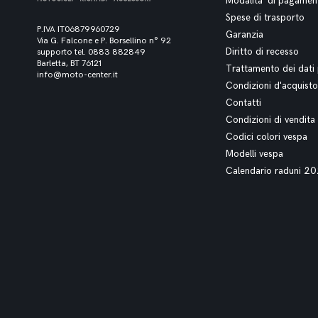
Modalita' di pagamen
Spese di trasporto
P.IVA IT06879960729
Garanzia
Via G. Falcone e P. Borsellino n° 92
Diritto di recesso
supporto tel. 0883 882849
Barletta, BT 76121
Trattamento dei dati 
info@moto-center.it
Condizioni d'acquisto
Contatti
Condizioni di vendita
Codici colori vespa
Modelli vespa
Calendario raduni 2