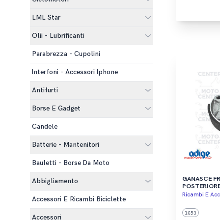
LML Star
Olii - Lubrificanti
Parabrezza - Cupolini
Interfoni - Accessori Iphone
Antifurti
Borse E Gadget
Candele
Batterie - Mantenitori
Bauletti - Borse Da Moto
GANASCE FR
Abbigliamento
POSTERIORE 
'69) - LAMBR
Ricambi E Acc
Accessori E Ricambi Biciclette
LAMBRETTA T
1653
Accessori