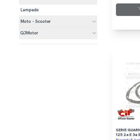
Lampade
Moto - Scooter
QJMotor
SERIE GUAR
125 2a E 3a 