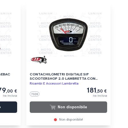
SEBAC
CONTACHILOMETRI DIGITALE SIP
SCOOTERSHOP 2.0 LAMBRETTA CON
SFONDO BIANCO
Ricambi E Accessori Lambretta
79
181
,00 €
,50 €
7320
iva inclusa
iva inclusa
o
Non disponibile
Non disponibile!