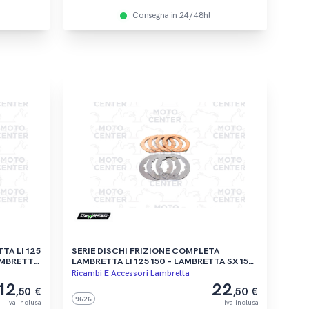
Consegna in 24/48h!
TA LI 125
SERIE DISCHI FRIZIONE COMPLETA
AMBRETTA
LAMBRETTA LI 125 150 - LAMBRETTA SX 150
50 200
200 - LAMBRETTA TV175 200 - LAMBRETTA
Ricambi E Accessori Lambretta
GP 125 150 200
12
22
,50 €
,50 €
9626
iva inclusa
iva inclusa