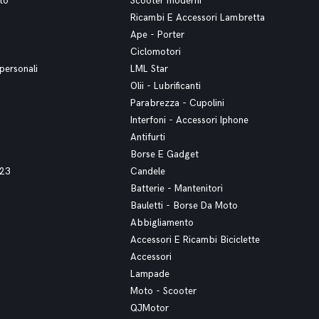
to
Scooter moderni
Ricambi E Accessori Lambretta
Ape - Porter
Ciclomotori
personali
LML Star
Olii - Lubrificanti
Parabrezza - Cupolini
Interfoni - Accessori Iphone
Antifurti
Borse E Gadget
023
Candele
Batterie - Mantenitori
Bauletti - Borse Da Moto
Abbigliamento
Accessori E Ricambi Biciclette
Accessori
Lampade
Moto - Scooter
QJMotor