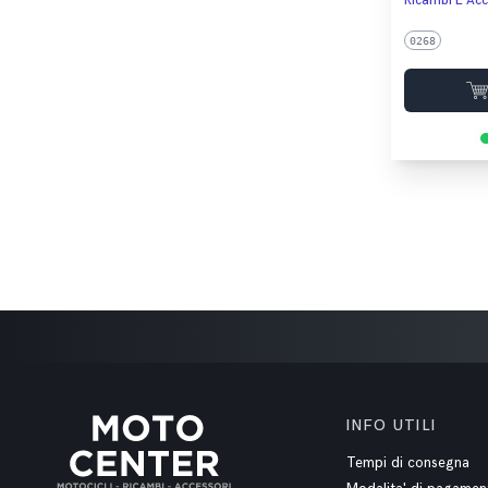
Ricambi E Acc
0268
INFO UTILI
Tempi di consegna