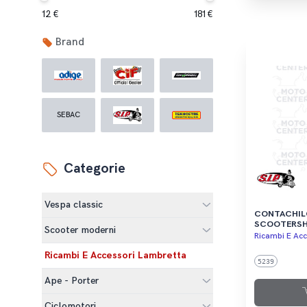
12 €
181 €
Brand
SEBAC
Categorie
Vespa classic
CONTACHILO
SCOOTERSH
Scooter moderni
SFONDO NE
Ricambi E Acc
Ricambi E Accessori Lambretta
5239
Ape - Porter
Ciclomotori