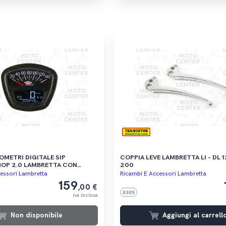
METRI DIGITALE SIP
COPPIA LEVE LAMBRETTA LI - DL 1
OP 2.0 LAMBRETTA CON
200
RO
essori Lambretta
Ricambi E Accessori Lambretta
159
,00 €
0309
iva inclusa
Non disponibile
Aggiungi al carrell