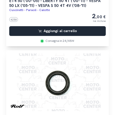
ET4 50 ('00-'05) - LIBERTY 50 4T ('00-'11) - VESPA
50 LX ('05-'11) - VESPA S 50 4T 4V ('08-'11)
Cuscinetti - Paraoli - Calotte
2
,00 €
4250
iva inclusa
Aggiungi al carrello
Consegna in 24/48h!