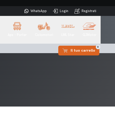
WhatsApp
Login
Registrati
Ape - Porter
Ciclomotori
LML Star
QJMotor
0
Il tuo carrello