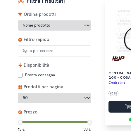
Filtra i risultati
Ordina prodotti
Filtro rapido
Disponibilità
CENTRALINA PIAGGIO 
Pronta consegna
200 - COSA 1
50 V - PK 125
Centraline
Prodotti per pagina
6598
Prezzo
13 €
38 €