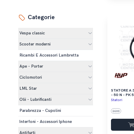
Categorie
Vespa classic
Scooter moderni
Ricambi E Accessori Lambretta
Ape - Porter
Ciclomotori
LML Star
STATORE A 3 POLI 
- 50 N - PK 
Olii - Lubrificanti
- APE TM 50
Statori
Parabrezza - Cupolini
6600
Interfoni - Accessori Iphone
Antifurti