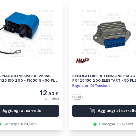
VESPA PX 125 150
REGOLATORE DI TENSIONE PIAGGIO VE
25 150 200 - PK 50 N - 50 FL -
PX 125 150 200 ELESTART - 50 FL2
 - APE 50 ('85-'10)
50 ('89-'99) - VESPA ET2 50 ('97-'
Regolatori Di Tensione
12
,50 €
4240
iva inclusa
Aggiungi al carrello
Aggiungi al carrell
Consegna in 24/48h!
Consegna in 24/48h!