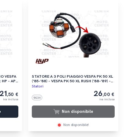
SPA
STATORE A 3 POLI PIAGGIO VESPA PK 50 XL
 HP - APE
('85-'88) - VESPA PK 50 XL RUSH ('88-'89) -
00)
VESPA 50 N ('89-'90) MODELLI SENZA
Statori
AVVIAMENTO ELETTRICO
21
26
,50 €
,00 €
9634
iva inclusa
iva inclusa
o
Non disponibile
Non disponibile!