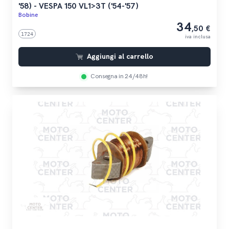
'58) - VESPA 150 VL1>3T ('54-'57)
Bobine
34
,50 €
1724
iva inclusa
Aggiungi al carrello
Consegna in 24/48h!