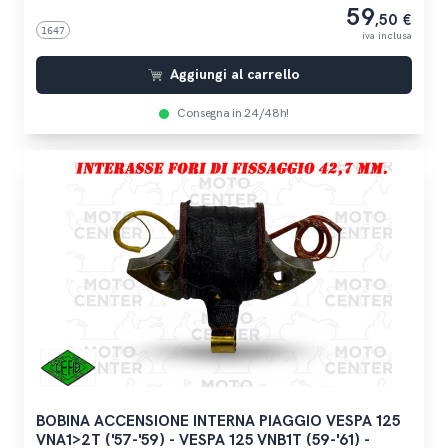
59
,50 €
1647
iva inclusa
Aggiungi al carrello
Consegna in 24/48h!
BOBINA ACCENSIONE INTERNA PIAGGIO VESPA 125
VNA1>2T ('57-'59) - VESPA 125 VNB1T (59-'61) -