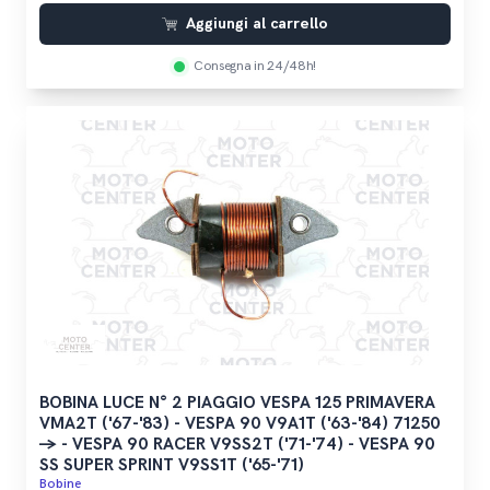
Aggiungi al carrello
Consegna in 24/48h!
BOBINA LUCE N° 2 PIAGGIO VESPA 125 PRIMAVERA
VMA2T ('67-'83) - VESPA 90 V9A1T ('63-'84) 71250
-> - VESPA 90 RACER V9SS2T ('71-'74) - VESPA 90
SS SUPER SPRINT V9SS1T ('65-'71)
Bobine