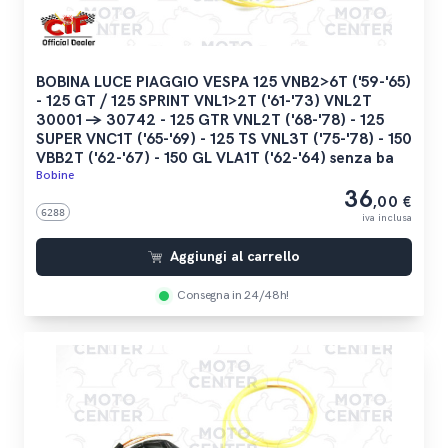
BOBINA LUCE PIAGGIO VESPA 125 VNB2>6T ('59-'65)
- 125 GT / 125 SPRINT VNL1>2T ('61-'73) VNL2T
30001 -> 30742 - 125 GTR VNL2T ('68-'78) - 125
SUPER VNC1T ('65-'69) - 125 TS VNL3T ('75-'78) - 150
VBB2T ('62-'67) - 150 GL VLA1T ('62-'64) senza ba
Bobine
36
,00 €
6288
iva inclusa
Aggiungi al carrello
Consegna in 24/48h!