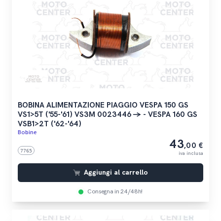
BOBINA ALIMENTAZIONE PIAGGIO VESPA 150 GS
VS1>5T ('55-'61) VS3M 0023446 -> - VESPA 160 GS
VSB1>2T ('62-'64)
Bobine
43
,00 €
7765
iva inclusa
Aggiungi al carrello
Consegna in 24/48h!