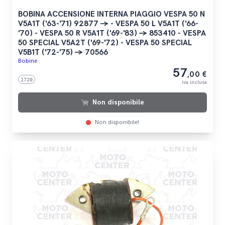
BOBINA ACCENSIONE INTERNA PIAGGIO VESPA 50 N
V5A1T ('63-'71) 92877 -> - VESPA 50 L V5A1T ('66-
'70) - VESPA 50 R V5A1T ('69-'83) -> 853410 - VESPA
50 SPECIAL V5A2T ('69-'72) - VESPA 50 SPECIAL
V5B1T ('72-'75) -> 70566
Bobine
57
,00 €
1720
iva inclusa
Non disponibile
Non disponibile!