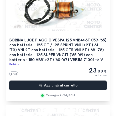
BOBINA LUCE PIAGGIO VESPA 125 VNB4>6T ('59-'65)
con batteria - 125 GT / 125 SPRINT VNL1>2T ('61-
'73) VNL2T con batteria - 125 GTR VNL2T ('68-'78)
con batteria - 125 SUPER VNC1T ('65-'69) con
batteria - 150 VBB1>2T ('60-'67) VBB1M 71001 -> V
Bobine
23
,00 €
1723
iva inclusa
Aggiungi al carrello
Consegna in 24/48h!