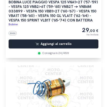
BOBINA LUCE PIAGGIO VESPA 125 VNA1>2T ('57-'59)
- VESPA 125 VNB2>6T ('59-'65) VNB2T -> VNB6M
033899 - VESPA 150 VBB1>2T ('60-'67) - VESPA 150
VBA1T ('58-'60) - VESPA 150 GL VLA1T ('62-'64) -
VESPA 150 SPRINT VLB1T ('65-'74) CON BATTERIA
Bobine
29
,00 €
8000
iva inclusa
Aggiungi al carrello
Consegna in 24/48h!