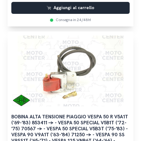
Aggiungi al carrello
Consegna in 24/48h!
BOBINA ALTA TENSIONE PIAGGIO VESPA 50 R V5A1T
('69-'83) 853411 -> - VESPA 50 SPECIAL V5B1T ('72-
'75) 70567 -> - VESPA 50 SPECIAL V5B3T ('75-'83) -
VESPA 90 V9A1T ('63-'84) 71250 -> - VESPA 90 SS
V9SS1T ('65-'71) - VESPA 125 VNB6T ('64-'66) -