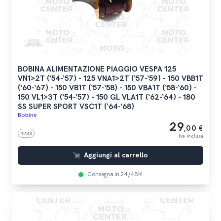
BOBINA ALIMENTAZIONE PIAGGIO VESPA 125
VN1>2T (‘54-‘57) - 125 VNA1>2T (‘57-‘59) - 150 VBB1T
(‘60-‘67) - 150 VB1T (‘57-‘58) - 150 VBA1T (‘58-‘60) -
150 VL1>3T (‘54-‘57) - 150 GL VLA1T (‘62-‘64) - 180
SS SUPER SPORT VSC1T (‘64-‘68)
Bobine
29
,00 €
4203
iva inclusa
Aggiungi al carrello
Consegna in 24/48h!