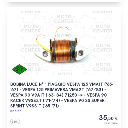
BOBINA LUCE N° 1 PIAGGIO VESPA 125 VMA1T ('65-
'67) - VESPA 125 PRIMAVERA VMA2T ('67-'83) -
VESPA 90 V9A1T ('63-'84) 71250 -> - VESPA 90
RACER V9SS2T ('71-'74) - VESPA 90 SS SUPER
SPRINT V9SS1T ('65-'71)
Bobine
35
,50 €
0164
iva inclusa