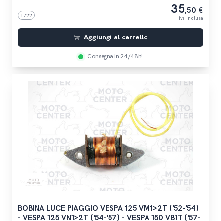
35
,50 €
1722
iva inclusa
Aggiungi al carrello
Consegna in 24/48h!
BOBINA LUCE PIAGGIO VESPA 125 VM1>2T ('52-'54)
- VESPA 125 VN1>2T ('54-'57) - VESPA 150 VB1T ('57-