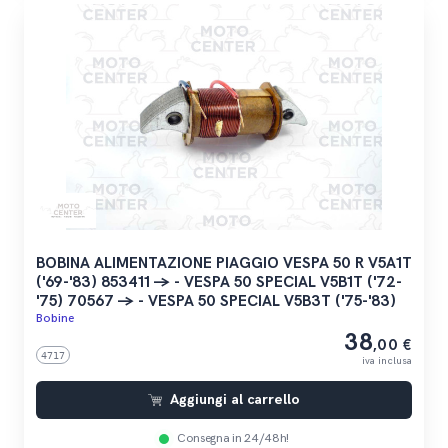
BOBINA ALIMENTAZIONE PIAGGIO VESPA 50 R V5A1T
('69-'83) 853411 -> - VESPA 50 SPECIAL V5B1T ('72-
'75) 70567 -> - VESPA 50 SPECIAL V5B3T ('75-'83)
Bobine
38
,00 €
4717
iva inclusa
Aggiungi al carrello
Consegna in 24/48h!