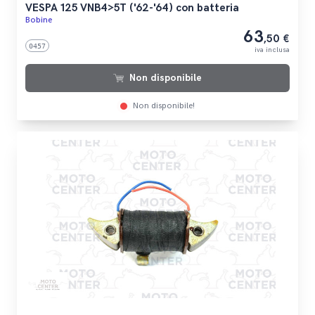
VESPA 125 VNB4>5T ('62-'64) con batteria
Bobine
63
,50 €
0457
iva inclusa
Non disponibile
Non disponibile!