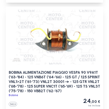
BOBINA ALIMENTAZIONE PIAGGIO VESPA 90 V9A1T
('63-'84) - 125 VNB6T ('64-'66) - 125 GT / 125 SPRINT
VNL1>2T ('61-'73) VNL2T 30001 -> - 125 GTR VNL2T
('68-'78) - 125 SUPER VNC1T ('65-'69) - 125 TS VNL3T
('75-'78) - 150 VBB2T ('62-'67)
Bobine
24
,00 €
5813
iva inclusa