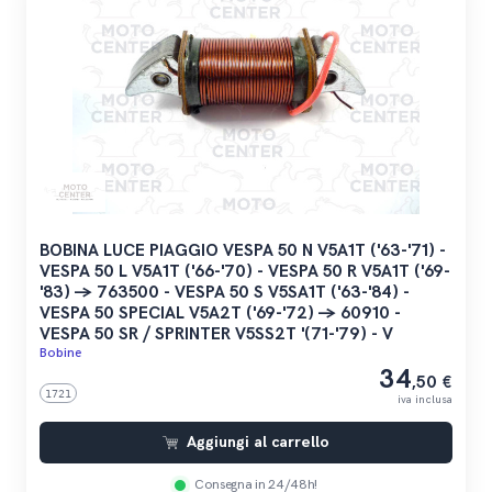
BOBINA LUCE PIAGGIO VESPA 50 N V5A1T ('63-'71) -
VESPA 50 L V5A1T ('66-'70) - VESPA 50 R V5A1T ('69-
'83) -> 763500 - VESPA 50 S V5SA1T ('63-'84) -
VESPA 50 SPECIAL V5A2T ('69-'72) -> 60910 -
VESPA 50 SR / SPRINTER V5SS2T '(71-'79) - V
Bobine
34
,50 €
1721
iva inclusa
Aggiungi al carrello
Consegna in 24/48h!