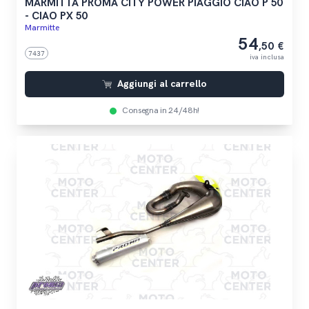
MARMITTA PROMA CITY POWER PIAGGIO CIAO P 50
- CIAO PX 50
Marmitte
54
,50 €
7437
iva inclusa
Aggiungi al carrello
Consegna in 24/48h!