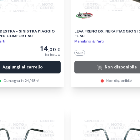
 DESTRA - SINISTRA PIAGGIO
LEVA FRENO DX. NERA PIAGGIO SI 50 - CIAO
PER COMFORT 50
FL 50
rti
Manubrio & Parti
14
,00 €
5605
iva inclusa
Aggiungi al carrello
Non disponibile
Consegna in 24/48h!
Non disponibile!