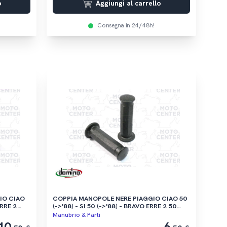
o
Aggiungi al carrello
Consegna in 24/48h!
IAO
COPPIA MANOPOLE NERE PIAGGIO CIAO 50
RRE 2
(->'88) - SI 50 (->'88) - BRAVO ERRE 2 50
('75-'81) - BRAVO 3 50 ('87-'90) - APE 50
Manubrio & Parti
('80-'89)