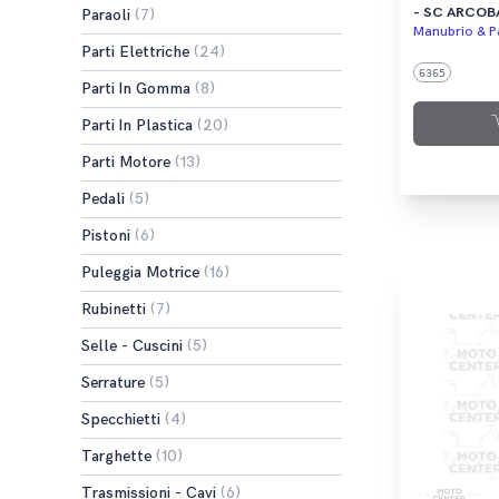
- SC ARCOBA
Paraoli
(7)
COMFORT
Manubrio & Pa
Parti Elettriche
(24)
6365
Parti In Gomma
(8)
Parti In Plastica
(20)
Parti Motore
(13)
Pedali
(5)
Pistoni
(6)
Puleggia Motrice
(16)
Rubinetti
(7)
Selle - Cuscini
(5)
Serrature
(5)
Specchietti
(4)
Targhette
(10)
Trasmissioni - Cavi
(6)