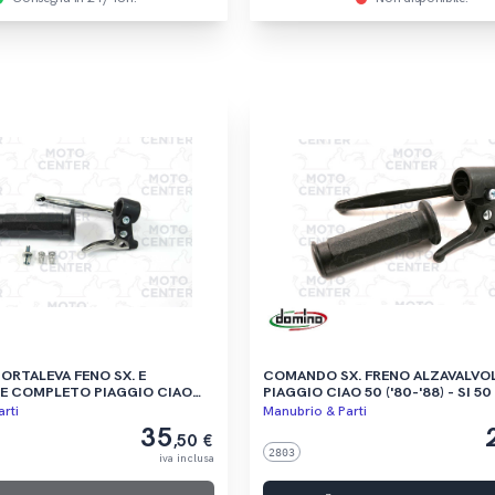
RTALEVA FENO SX. E
COMANDO SX. FRENO ALZAVALVO
 COMPLETO PIAGGIO CIAO
PIAGGIO CIAO 50 ('80-'88) - SI 50 ('79-'88)
- (ADATTABILE AD ALTRI CICLOM
rti
Manubrio & Parti
PIAGGIO)
35
,50 €
2803
iva inclusa