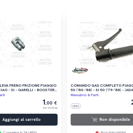
LEVA FRENO FRIZIONE PIAGGIO
COMANDO GAS COMPLETO PIAGGIO C
- SI - GARELLI - BOOSTER -
50 ('80-'88) - SI 50 ('79-'88) - (A
LAGUTI
AD ALTRI CICLOMOTORI PIAGGIO
rti
Manubrio & Parti
1
,00 €
2802
iva inclusa
Aggiungi al carrello
Non disponibile
Consegna in 24/48h!
Non disponibile!