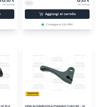
10
6
,50 €
,50 €
7217
iva inclusa
iva inclusa
o
Aggiungi al carrello
Consegna in 24/48h!
2
LEVA ALZAVALVOLA PIAGGIO CIAO 50 - SI