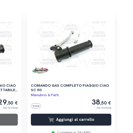
IAO
COMANDO GAS COMPLETO PIAGGIO CIAO
DATTABILE
SC 50
)
Manubrio & Parti
29
38
,50 €
,50 €
5340
iva inclusa
iva inclusa
Aggiungi al carrello
Consegna in 24/48h!