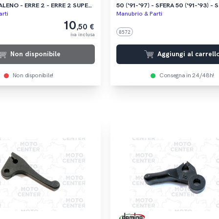
LENO - ERRE 2 - ERRE 2 SUPER
50 ('91-'97) - SFERA 50 ('91-'93) - 
MAQUILLAGE 2 50 ('94) SM51T
rti
Manubrio & Parti
10
,50 €
8572
iva inclusa
Non disponibile
Aggiungi al carrell
Non disponibile!
Consegna in 24/48h!