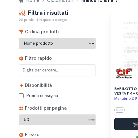
Home
Ciclomotori
Manubrio & Parti
Filtra i risultati
26 prodotti in questa categoria
Ordina prodotti
Filtro rapido
Disponibilità
BARILOTTO 
VESPA PK - CIAO 
Pronta consegna
AMICO - MA
Manubrio & Pa
Prodotti per pagina
0808
Prezzo