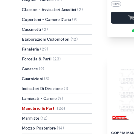
(12)
2320
Clacson - Avvisatori Acustici
(2)
Copertoni - Camere D'aria
(9)
Cuscinetti
(2)
Elaborazioni Ciclomotori
(12)
Fanaleria
(29)
Forcella & Parti
(23)
Ganasce
(9)
Guarnizioni
(3)
Indicatori Di Direzione
(1)
Lamierati - Carene
(9)
Manubrio & Parti
(26)
Marmitte
(12)
Mozzo Posteriore
(14)
COPPIA MANOP