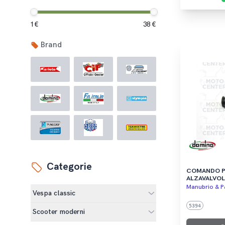
1 €
38 €
Brand
Categorie
COMANDO PO
ALZAVALVOLE
SC 50
Manubrio & Pa
Vespa classic
5394
Scooter moderni