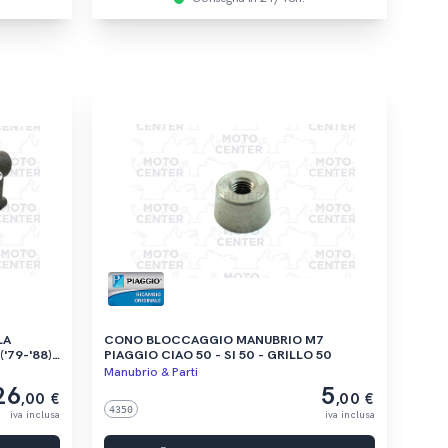
LA
CONO BLOCCAGGIO MANUBRIO M7
PIAGGIO CIAO 50 - SI 50 - GRILLO 50
OTORI
Manubrio & Parti
26
5
,00 €
,00 €
4350
iva inclusa
iva inclusa