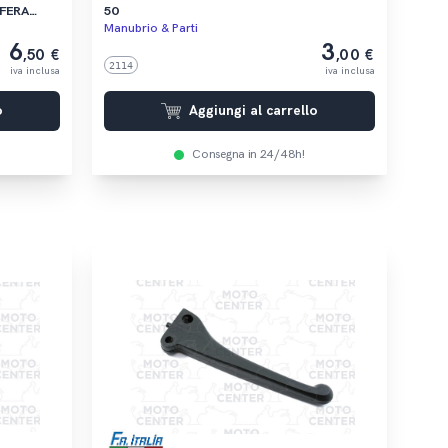
SFERA
50
Manubrio & Parti
6
3
,50 €
,00 €
2114
iva inclusa
iva inclusa
o
Aggiungi al carrello
Consegna in 24/48h!