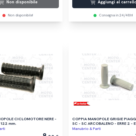
Non disponibile
Aggiungi al carrell
Non disponibile!
Consegna in 24/48h!
NOPOLE CICLOMOTORE NERE -
COPPIA MANOPOLE GRIGIE PIAGGIO C
122 mm.
SC - SC ARCOBALENO - ERRE 2 - E
SUPER COMFORT
rti
Manubrio & Parti