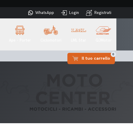
WhatsApp
Login
Registrati
Ape - Porter
Ciclomotori
LML Star
QJMotor
0
Il tuo carrello