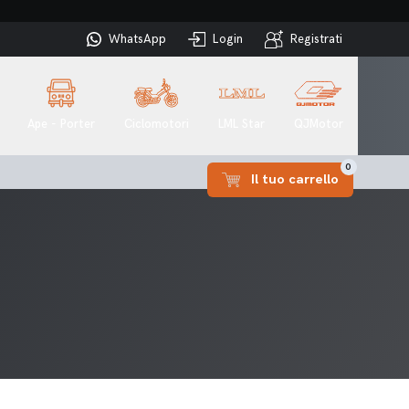
WhatsApp
Login
Registrati
Ape - Porter
Ciclomotori
LML Star
QJMotor
0
Il tuo carrello