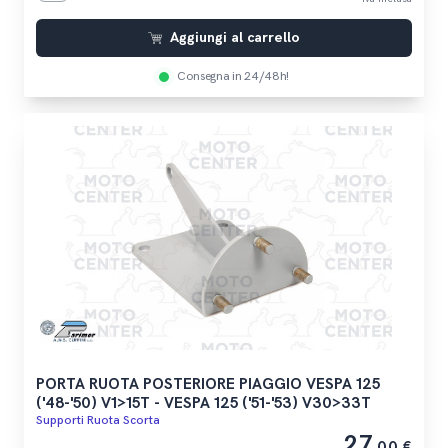
Aggiungi al carrello
Consegna in 24/48h!
PORTA RUOTA POSTERIORE PIAGGIO VESPA 125
('48-'50) V1>15T - VESPA 125 ('51-'53) V30>33T
Supporti Ruota Scorta
27
,00 €