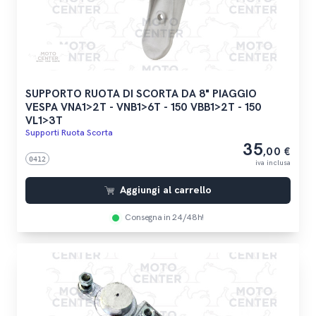
SUPPORTO RUOTA DI SCORTA DA 8" PIAGGIO
VESPA VNA1>2T - VNB1>6T - 150 VBB1>2T - 150
VL1>3T
Supporti Ruota Scorta
35
,00 €
0412
iva inclusa
Aggiungi al carrello
Consegna in 24/48h!