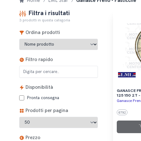
Home
LML Star
Ganasce Freno - Pasticche
Filtra i risultati
3 prodotti in questa categoria
Ordina prodotti
Filtro rapido
Disponibilità
GANASCE FRENO
125 150 2T - 
Pronta consegna
AUTOMATIC
Ganasce Freno
Prodotti per pagina
0792
Prezzo