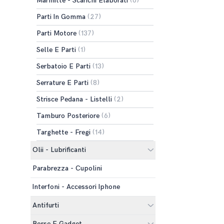
Marmitte - Scarichi Elaborati
(6)
Parti In Gomma
(27)
Parti Motore
(137)
Selle E Parti
(1)
Serbatoio E Parti
(13)
Serrature E Parti
(8)
Strisce Pedana - Listelli
(2)
Tamburo Posteriore
(6)
Targhette - Fregi
(14)
Olii - Lubrificanti
Parabrezza - Cupolini
Interfoni - Accessori Iphone
Antifurti
Borse E Gadget