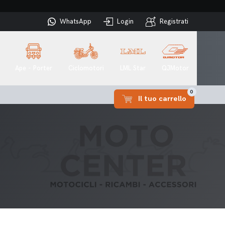
WhatsApp
Login
Registrati
Ape - Porter
Ciclomotori
LML Star
QJMotor
0
Il tuo carrello