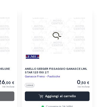
ANELLO SEEGER FISSAGGIO GANASCE LML
STAR 125 150 2T
Ganasce Freno - Pasticche
26
0
,00 €
,50 €
10068
iva inclusa
iva inclusa
Aggiungi al carrello
Consegna in 24/48h!