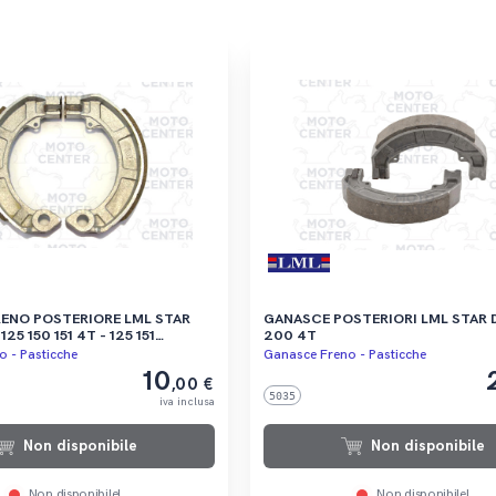
 POSTERIORE LML STAR
GANASCE POSTERIORI LML STAR DELUXE
125 150 151 4T - 125 151
200 4T
A
 - Pasticche
Ganasce Freno - Pasticche
10
,00 €
5035
iva inclusa
Non disponibile
Non disponibile
Non disponibile!
Non disponibile!