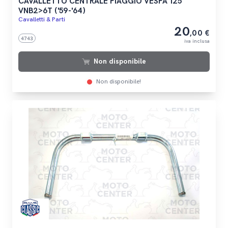
CAVALLETTO CENTRALE PIAGGIO VESPA 125
VNB2>6T ('59-'64)
Cavalletti & Parti
20
,00 €
4743
iva inclusa
Non disponibile
Non disponibile!