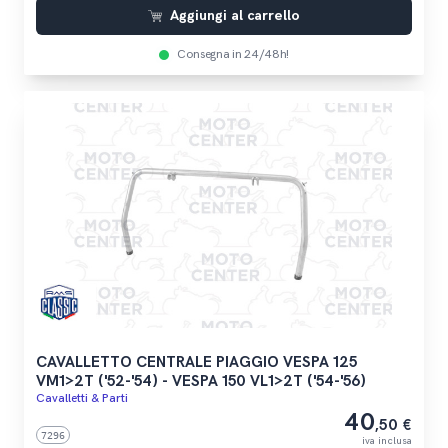
Aggiungi al carrello
Consegna in 24/48h!
CAVALLETTO CENTRALE PIAGGIO VESPA 125
VM1>2T ('52-'54) - VESPA 150 VL1>2T ('54-'56)
Cavalletti & Parti
40
,50 €
7296
iva inclusa