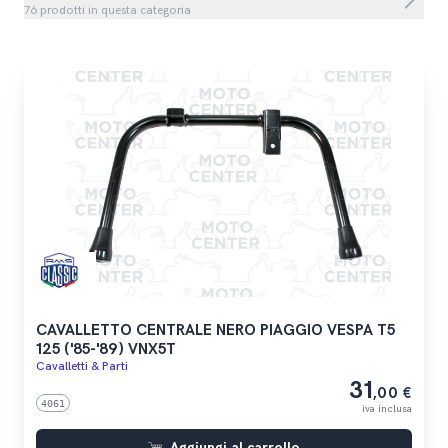
76 prodotti in questa categoria
CAVALLETTO CENTRALE NERO PIAGGIO VESPA T5
125 ('85-'89) VNX5T
Cavalletti & Parti
31
,00 €
4061
iva inclusa
Aggiungi al carrello