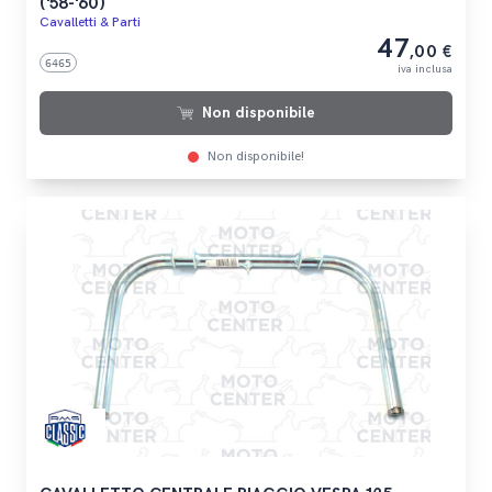
('58-'60)
Cavalletti & Parti
47
,00 €
6465
iva inclusa
Non disponibile
Non disponibile!