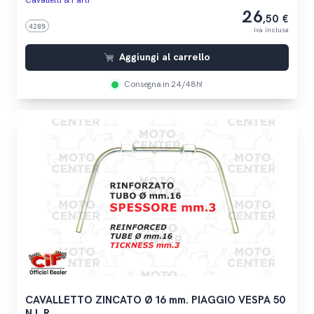
Cavalletti & Parti
26
,50 €
4289
iva inclusa
Aggiungi al carrello
Consegna in 24/48h!
CAVALLETTO ZINCATO Ø 16 mm. PIAGGIO VESPA 50
N L R