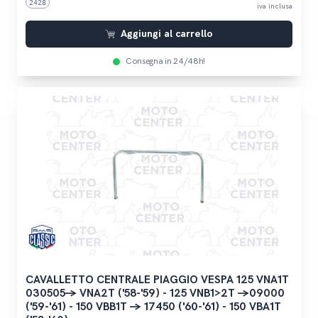
2428
iva inclusa
Aggiungi al carrello
Consegna in 24/48h!
CAVALLETTO CENTRALE PIAGGIO VESPA 125 VNA1T
030505-> VNA2T ('58-'59) - 125 VNB1>2T ->09000
('59-'61) - 150 VBB1T -> 17450 ('60-'61) - 150 VBA1T