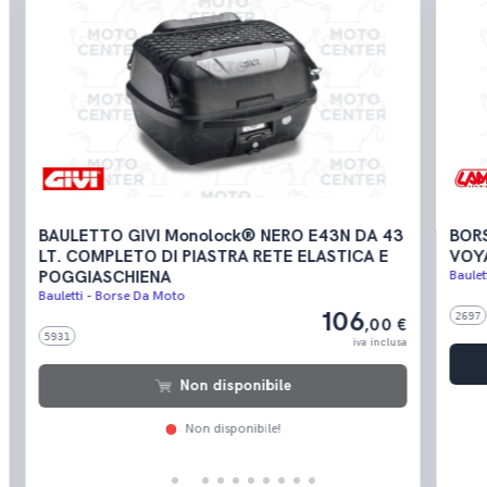
BAULETTO GIVI Monolock® NERO E43N DA 43
BOR
LT. COMPLETO DI PIASTRA RETE ELASTICA E
VOY
POGGIASCHIENA
Baulet
Bauletti - Borse Da Moto
106
2697
,00 €
5931
iva inclusa
Non disponibile
Non disponibile!