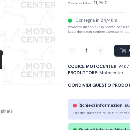
11,96 €
Prezzo di listino
Consegna in 24/48h!
Prodotto disponibile in pronta consegn
Spedizione con corriere espresso in Italia
button-minus
button-plus
CODICE MOTOCENTER:
9487
PRODUTTORE:
Motocenter
CONDIVIDI QUESTO PRODO
Richiedi informazioni s
iginale
Il nostro staff sarà felice di aiutarti 
Richiedi info con What