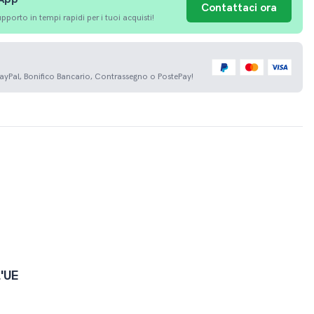
Contattaci ora
porto in tempi rapidi per i tuoi acquisti!
PayPal, Bonifico Bancario, Contrassegno o PostePay!
l'UE