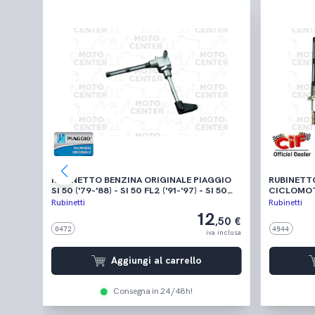
 50
RUBINETTO BENZINA ORIGINALE PIAGGIO
RUBINETT
SI 50 ('79-'88) - SI 50 FL2 ('91-'97) - SI 50
CICLOMOT
MIX ('96-'99)
BENELLI
Rubinetti
Rubinetti
12
,00 €
,50 €
0472
4944
 inclusa
iva inclusa
Aggiungi al carrello
Consegna in 24/48h!