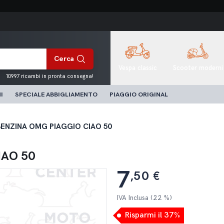
Cerca
Vespa classic
Scooter moderni
10997 ricambi in pronta consegna!
I
SPECIALE ABBIGLIAMENTO
PIAGGIO ORIGINAL
BENZINA OMG PIAGGIO CIAO 50
IAO 50
7
,50 €
IVA Inclusa (22 %)
Risparmi il 37%