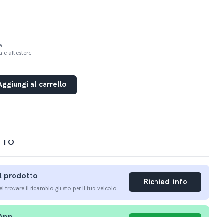
a.
 e all'estero
Aggiungi al carrello
TTO
ul prodotto
Richiedi info
nel trovare il ricambio giusto per il tuo veicolo.
sApp