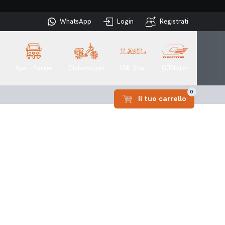
WhatsApp
Login
Registrati
Ape - Porter
Ciclomotori
LML Star
QJMotor
0
Il tuo carrello