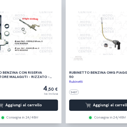
O BENZINA CON RISERVA
RUBINETTO BENZINA OMG PIAGGIO C
ORE MALAGUTI - RIZZATO -
50
Rubinetti
4
,50 €
9487
iva inclusa
Aggiungi al carrello
Aggiungi al carrel
Consegna in 24/48h!
Consegna in 24/48h!