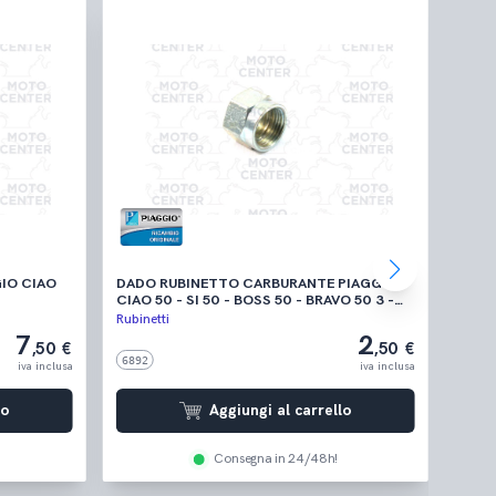
IAO
DADO RUBINETTO CARBURANTE PIAGGIO
CIAO 50 - SI 50 - BOSS 50 - BRAVO 50 3 -
BRAVO ERRE 2 - SUPERBRAVO 3 50 -
Rubinetti
Rubine
SUPERBRAVO 50
7
2
,50 €
,50 €
6892
0471
iva inclusa
iva inclusa
lo
Aggiungi al carrello
Consegna in 24/48h!