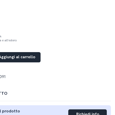
a.
 e all'estero
Aggiungi al carrello
091
TTO
ul prodotto
Richiedi info