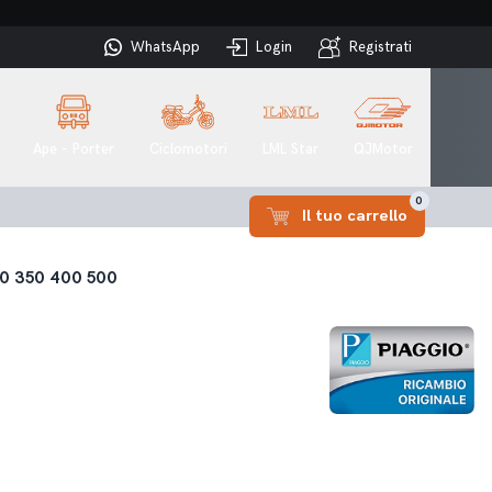
WhatsApp
Login
Registrati
Ape - Porter
Ciclomotori
LML Star
QJMotor
0
Il tuo carrello
00 350 400 500