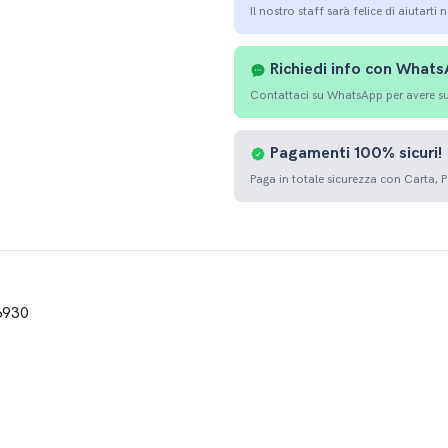
Il nostro staff sarà felice di aiutarti 
Richiedi info con What
Contattaci su WhatsApp per avere sup
Pagamenti
100%
sicuri!
Paga in totale sicurezza con Carta, 
6930