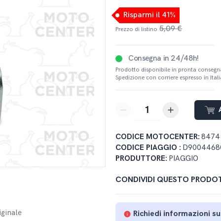
Risparmi il 41%
5,09 €
Prezzo di listino
Consegna in 24/48h!
Prodotto disponibile in pronta consegn
Spedizione con corriere espresso in Italia
button-minus
button-plus
CODICE MOTOCENTER:
8474
CODICE PIAGGIO :
D9004468
PRODUTTORE:
PIAGGIO
CONDIVIDI QUESTO PRODO
iginale
Richiedi informazioni s