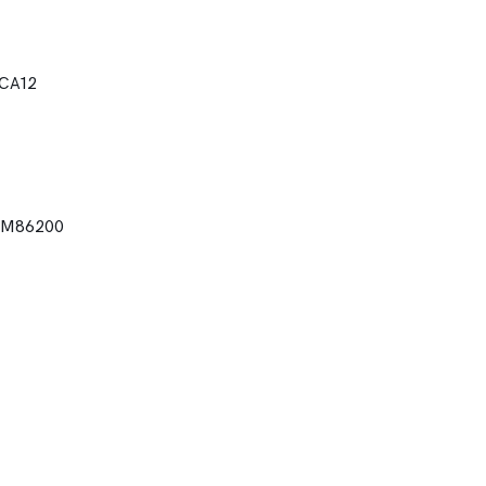
8CA12
6 M86200