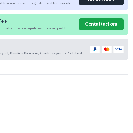
nel trovare il ricambio giusto per il tuo veicolo.
sApp
Contattaci ora
porto in tempi rapidi per i tuoi acquisti!
PayPal, Bonifico Bancario, Contrassegno o PostePay!