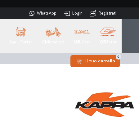
WhatsApp
Login
Registrati
Ape - Porter
Ciclomotori
LML Star
QJMotor
0
Il tuo carrello