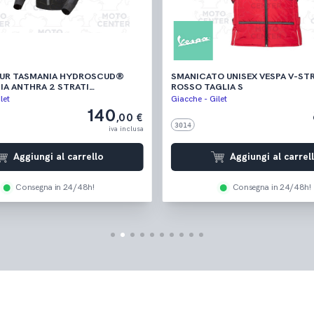
.UR TASMANIA HYDROSCUD®
SMANICATO UNISEX VESPA V-STR
IA ANTHRA 2 STRATI
ROSSO TAGLIA S
A TAGLIA XL
let
Giacche - Gilet
140
,00 €
3014
iva inclusa
Aggiungi al carrello
Aggiungi al carrel
Consegna in 24/48h!
Consegna in 24/48h!