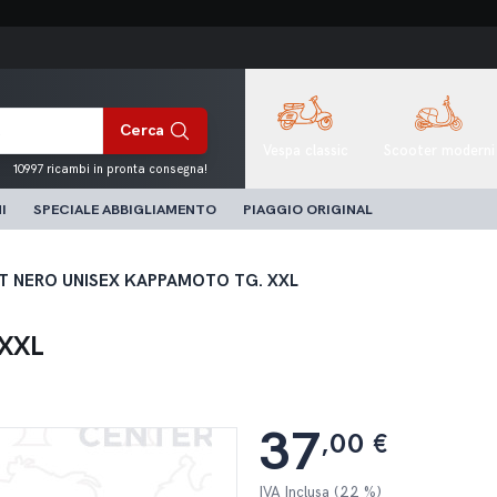
Cerca
Vespa classic
Scooter moderni
10997 ricambi in pronta consegna!
I
SPECIALE ABBIGLIAMENTO
PIAGGIO ORIGINAL
T NERO UNISEX KAPPAMOTO TG. XXL
XXL
37
,00 €
IVA Inclusa (22 %)