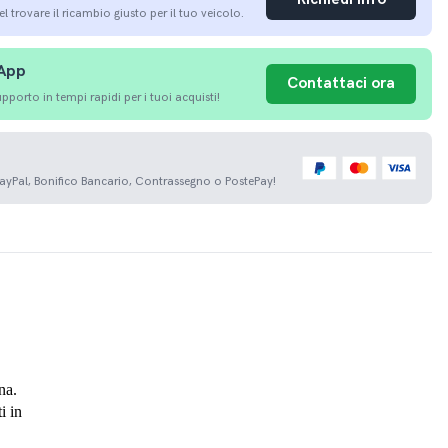
nel trovare il ricambio giusto per il tuo veicolo.
sApp
Contattaci ora
porto in tempi rapidi per i tuoi acquisti!
PayPal, Bonifico Bancario, Contrassegno o PostePay!
na.
i in