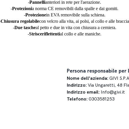
-
Pannelli
anteriori in rete per l'aerazione.
-
Protezioni
a norma CE removibili dalla spalle e dai gomiti.
-
Protezione
in EVA removibile sulla schiena.
-
Chiusura regolabile
con velcro alla vita, ai polsi, al collo e alle braccia
-
Due tasche
al petto e due in vita con chiusura a cerniera.
-
Strisce
riflettenti
al collo e alle maniche.
Persona responsabile per 
Nome dell'azienda:
GIVI S.P.A
Indirizzo:
Via Ungaretti, 48 F
Indirizzo email:
Info@givi.it
Telefono:
0303581253