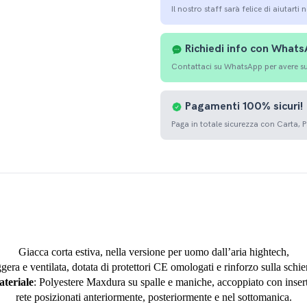
Il nostro staff sarà felice di aiutarti 
Richiedi info con What
Contattaci su WhatsApp per avere sup
Pagamenti
100%
sicuri!
Paga in totale sicurezza con Carta, 
Giacca corta estiva, nella versione per uomo dall’aria hightech,
ggera e ventilata, dotata di protettori CE omologati e rinforzo sulla schie
teriale
: Polyestere Maxdura su spalle e maniche, accoppiato con insert
rete posizionati anteriormente, posteriormente e nel sottomanica.