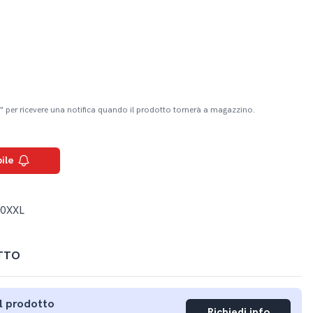
" per ricevere una notifica quando il prodotto tornerà a magazzino.
ile
0XXL
TTO
ul prodotto
Richiedi info