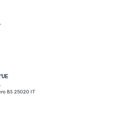
.
l'UE
.
lero BS 25020 IT