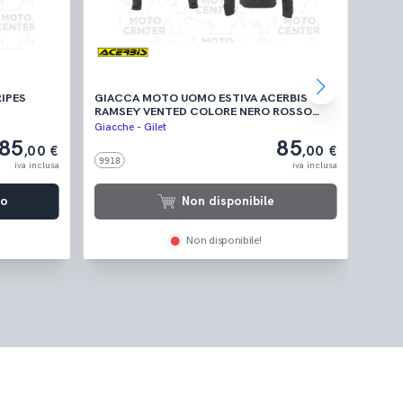
IPES
GIACCA MOTO UOMO ESTIVA ACERBIS CE
GILET
RAMSEY VENTED COLORE NERO ROSSO
RIFL
TAGLIA L
TAGL
Giacche - Gilet
Giacch
85
85
,00 €
,00 €
9918
3026
iva inclusa
iva inclusa
lo
Non disponibile
Non disponibile!