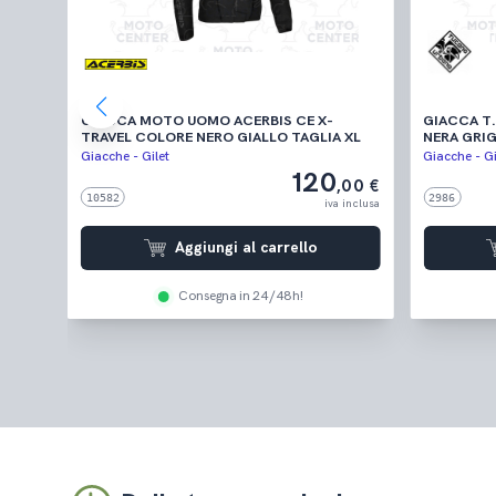
GIACCA MOTO UOMO ACERBIS CE X-
GIACCA T
TRAVEL COLORE NERO GIALLO TAGLIA XL
NERA GRIG
OMOLOGAT
Giacche - Gilet
Giacche - Gi
120
,00 €
,00 €
10582
2986
 inclusa
iva inclusa
Aggiungi al carrello
Consegna in 24/48h!