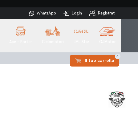
WhatsApp
Login
Registrati
Ape - Porter
Ciclomotori
LML Star
QJMotor
0
Il tuo carrello