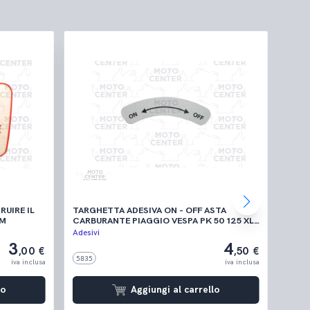
UIRE IL
TARGHETTA ADESIVA ON - OFF ASTA
ADES
 MM
CARBURANTE PIAGGIO VESPA PK 50 125 XL
B
- 50 XL PLURIMATIC - 125 ETS
Adesivi
Adesiv
3
4
,00 €
,50 €
5835
3668
iva inclusa
iva inclusa
lo
Aggiungi al carrello