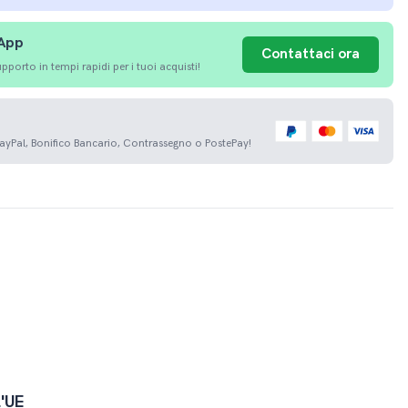
sApp
Contattaci ora
porto in tempi rapidi per i tuoi acquisti!
PayPal, Bonifico Bancario, Contrassegno o PostePay!
l'UE