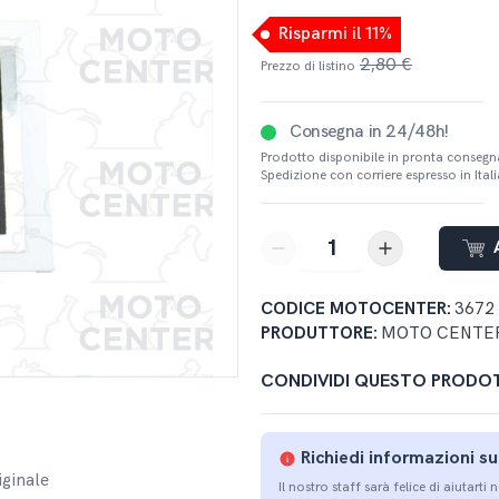
Risparmi il 11%
2,80 €
Prezzo di listino
Consegna in 24/48h!
Prodotto disponibile in pronta consegn
Spedizione con corriere espresso in Italia
button-minus
button-plus
CODICE MOTOCENTER:
3672
PRODUTTORE:
MOTO CENTE
CONDIVIDI QUESTO PRODO
Richiedi informazioni s
iginale
Il nostro staff sarà felice di aiutarti 