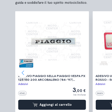
guida e soddisfare il tuo spirito motociclistico.
ADESIVO PIAGGIO SELLA PIAGGIO VESPA PX
ADESIVO 
125 150 200 ARCOBALENO ('84-'97)
ROSS
SFONDO GRIGIO
Adesivi
Adesivi
3
,50 €
,00 €
0581
3669
 inclusa
iva inclusa
Aggiungi al carrello