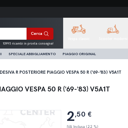
Cerca
Vespa classic
Scooter moderni
10995 ricambi in pronta consegna!
I
SPECIALE ABBIGLIAMENTO
PIAGGIO ORIGINAL
ESIVA R POSTERIORE PIAGGIO VESPA 50 R ('69-'83) V5A1T
GGIO VESPA 50 R ('69-'83) V5A1T
2
,50 €
IVA Inclusa (22 %)