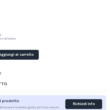
a.
 e all'estero
Aggiungi al carrello
R
TTO
ul prodotto
Richiedi info
nel trovare il ricambio giusto per il tuo veicolo.