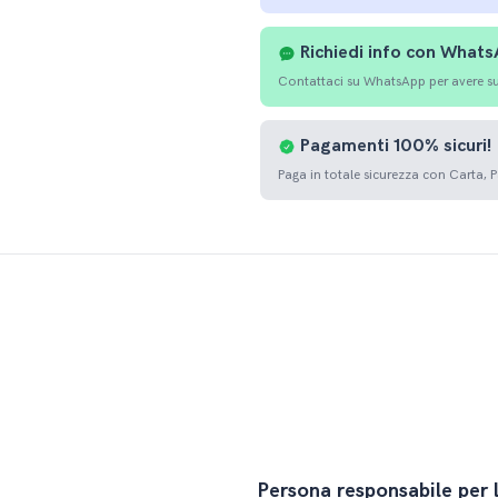
Richiedi info con What
Contattaci su WhatsApp per avere sup
Pagamenti
100%
sicuri!
Paga in totale sicurezza con Carta, 
Persona responsabile per 