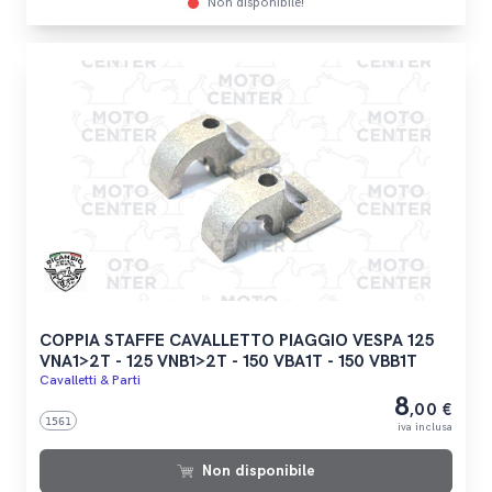
Non disponibile!
COPPIA STAFFE CAVALLETTO PIAGGIO VESPA 125
VNA1>2T - 125 VNB1>2T - 150 VBA1T - 150 VBB1T
Cavalletti & Parti
8
,00 €
1561
iva inclusa
Non disponibile