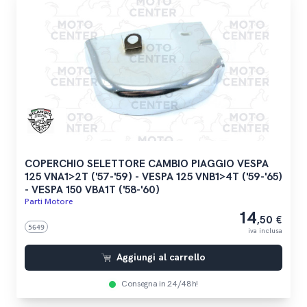
COPERCHIO SELETTORE CAMBIO PIAGGIO VESPA
125 VNA1>2T ('57-'59) - VESPA 125 VNB1>4T ('59-'65)
- VESPA 150 VBA1T ('58-'60)
Parti Motore
14
,50 €
5649
iva inclusa
Aggiungi al carrello
Consegna in 24/48h!