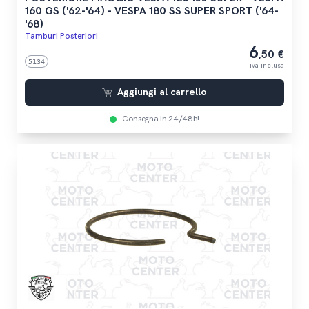
160 GS ('62-'64) - VESPA 180 SS SUPER SPORT ('64-
'68)
Tamburi Posteriori
6
,50 €
5134
iva inclusa
Aggiungi al carrello
Consegna in 24/48h!