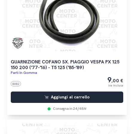
GUARNIZIONE COFANO SX. PIAGGIO VESPA PX 125
150 200 ('77-'16) - T5 125 ('85-'89)
Parti In Gomma
9
,00 €
8082
iva inclusa
Aggiungi al carrello
Consegna in 24/48h!