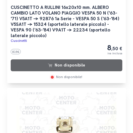
CUSCINETTO A RULLINI 16x20x10 mm. ALBERO
CAMBIO LATO VOLANO PIAGGIO VESPA 50 N ('63-
'71) V5A1T -> 92876 1a Serie - VESPA 50 S ('63-'84)
V5SA1T -> 15324 (sportello laterale piccolo) -
VESPA 90 ('63-'84) V9A1T -> 22234 (sportello
laterale piccolo)
Cuscinetti
8
,50 €
8196
iva inclusa
Non disponibile
Non disponibile!