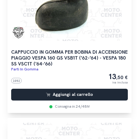
CAPPUCCIO IN GOMMA PER BOBINA DI ACCENSIONE
PIAGGIO VESPA 160 GS VSB1T ('62-'64) - VESPA 180
SS VSC1T ('64-'66)
Parti In Gomma
13
,50 €
1092
iva inclusa
Aggiungi al carrello
Consegna in 24/48h!