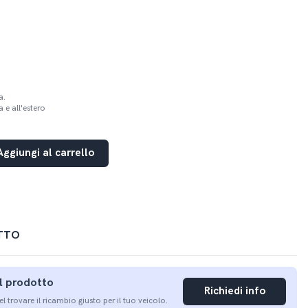
a.
 e all'estero
Aggiungi al carrello
TTO
ul prodotto
Richiedi info
nel trovare il ricambio giusto per il tuo veicolo.