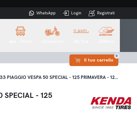
WhatsApp
Login
Registrati
Ape - Porter
Ciclomotori
LML Star
QJMotor
0
Il tuo carrello
COPERTONE FASCIA BIANCA KENDA 3,00 x 10" 50J TL K333 PIAGGIO VESPA 50 SPECIAL - 125 PRIMAVERA - 125 PRIMAVERA ET3 - PK 50 S - PK 50 XL - 50 N - 50 HP
 SPECIAL - 125