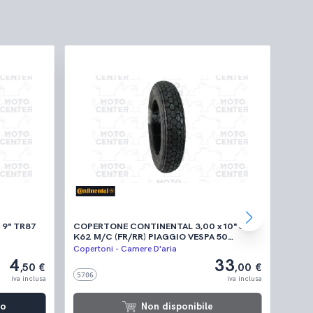
 9" TR87
COPERTONE CONTINENTAL 3,00 x 10" 50J
COPE
K62 M/C (FR/RR) PIAGGIO VESPA 50
3,50 
SPECIAL - 125 PRIMAVERA - 125 PRIMAVERA
VESPA
Copertoni - Camere D'aria
Coper
ET3 - PK 50 S - PK 50 XL - 50 N - 50 HP
125 V
4
33
,50 €
,00 €
- 125
5706
3876
'59) 
iva inclusa
iva inclusa
VNC1T
150 V
lo
Non disponibile
VL1>3