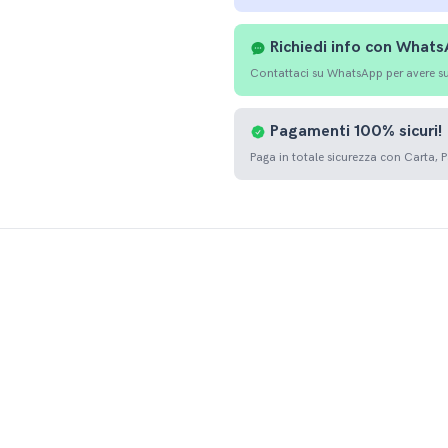
Richiedi info con What
Contattaci su WhatsApp per avere sup
Pagamenti
100%
sicuri!
Paga in totale sicurezza con Carta, 