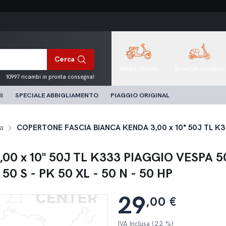
Cerca
Vespa classic
Scooter moderni
10997 ricambi in pronta consegna!
I
SPECIALE ABBIGLIAMENTO
PIAGGIO ORIGINAL
a
 x 10" 50J TL K333 PIAGGIO VESPA 50
0 S - PK 50 XL - 50 N - 50 HP
29
,00 €
IVA Inclusa (22 %)