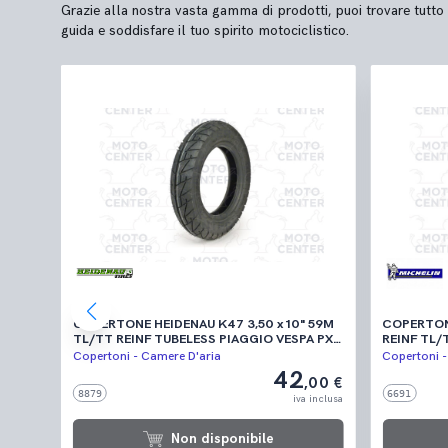
Grazie alla nostra vasta gamma di prodotti, puoi trovare tutto 
guida e soddisfare il tuo spirito motociclistico.
4
COPERTONE HEIDENAU K47 3,50 x 10" 59M
COPERTONE
TL/TT REINF TUBELESS PIAGGIO VESPA PX -
REINF TL/TT
T5 125 - TS - GL - GTR - SPRINT - RALLY -
SPECIAL -
Copertoni - Camere D'aria
Copertoni -
 - 125
LML STAR 125 150 200
ET3 - PK 5
42
,50 €
,00 €
65) -
8879
6691
>2T
 inclusa
iva inclusa
1T
SUPER
Non disponibile