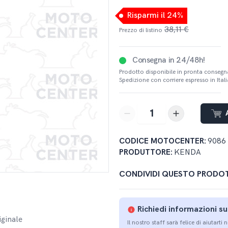
Risparmi il 24%
38,11 €
Prezzo di listino
Consegna in 24/48h!
Prodotto disponibile in pronta consegn
Spedizione con corriere espresso in Italia
button-minus
button-plus
CODICE MOTOCENTER:
9086
PRODUTTORE:
KENDA
CONDIVIDI QUESTO PRODO
Richiedi informazioni s
iginale
Il nostro staff sarà felice di aiutarti 