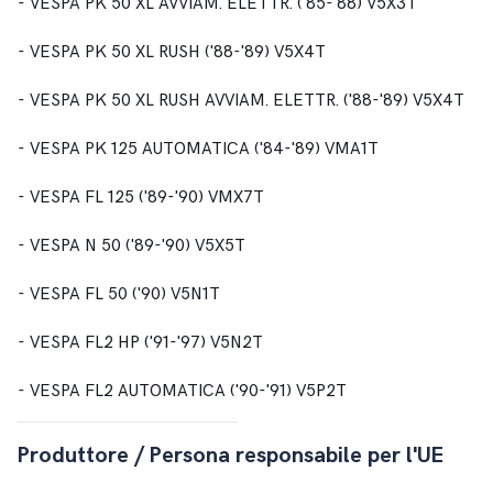
- VESPA PK 50 XL AVVIAM. ELETTR. ('85-'88) V5X3T
- VESPA PK 50 XL RUSH ('88-'89) V5X4T
- VESPA PK 50 XL RUSH AVVIAM. ELETTR. ('88-'89) V5X4T
- VESPA PK 125 AUTOMATICA ('84-'89) VMA1T
- VESPA FL 125 ('89-'90) VMX7T
- VESPA N 50 ('89-'90) V5X5T
- VESPA FL 50 ('90) V5N1T
- VESPA FL2 HP ('91-'97) V5N2T
- VESPA FL2 AUTOMATICA ('90-'91) V5P2T
Produttore / Persona responsabile per l'UE