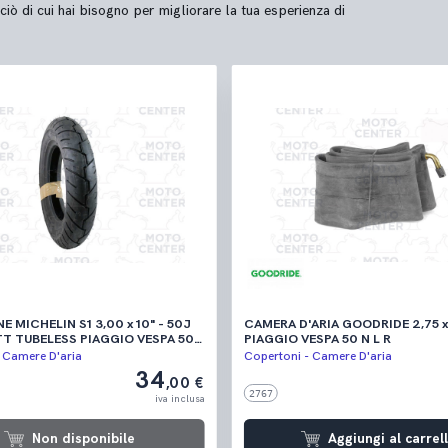
ciò di cui hai bisogno per migliorare la tua esperienza di
 MICHELIN S1 3,00 x 10" - 50J
CAMERA D'ARIA GOODRIDE 2,75 x
 TUBELESS PIAGGIO VESPA 50
PIAGGIO VESPA 50 N L R
 125 PRIMAVERA - 125 PRIMAVERA
 Camere D'aria
Copertoni - Camere D'aria
0 S - PK 50 XL - 50 N - 50 HP
34
,00 €
2767
iva inclusa
Non disponibile
Aggiungi al carrel