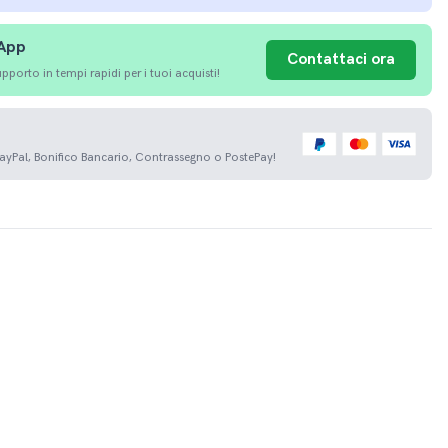
sApp
Contattaci ora
porto in tempi rapidi per i tuoi acquisti!
PayPal, Bonifico Bancario, Contrassegno o PostePay!