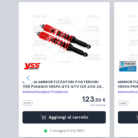
GIO
COPPIA AMMORTIZZATORI POSTERIORI
AMMORTIZ
YSS PIAGGIO VESPA GTS GTV 125 200 250
VESPA PRIM
300 ('03-'22)
PRIMAVERA 
Ammortizzatori Posteriori
Ammortizzat
50 2T ('14
123
,50 €
,50 €
'19)
9707
1409
 inclusa
iva inclusa
Aggiungi al carrello
Consegna in 24/48h!