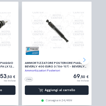
PIAGGIO
AMMORTIZZATORE POSTERIORE PIAGGIO
AMMO
SPA LX 125
BEVERLY 400 EURO 3 ('06-'07) - BEVERLY
LIBER
400 TOURER EURO3 ('08-'10) - BEVERLY
LIBER
Ammortizzatori Posteriori
Ammor
500 ('02-'06) - BEVERLY 500 EURO 3 ('06-
IGET 
53
69
,50 €
,50 €
'08) - BEVERLY 500 CRUISER ('07-'12)
50 4T
2906
0653
iva inclusa
iva inclusa
lo
Aggiungi al carrello
Consegna in 24/48h!