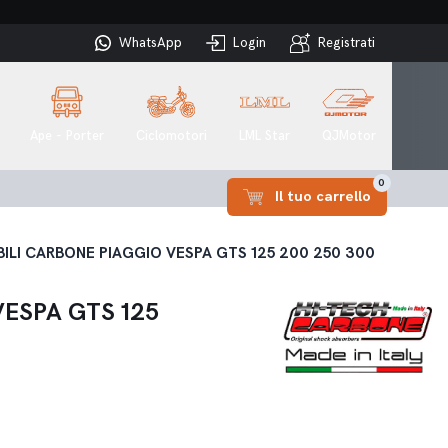
WhatsApp
Login
Registrati
Ape - Porter
Ciclomotori
LML Star
QJMotor
0
Il tuo carrello
ILI CARBONE PIAGGIO VESPA GTS 125 200 250 300
ESPA GTS 125