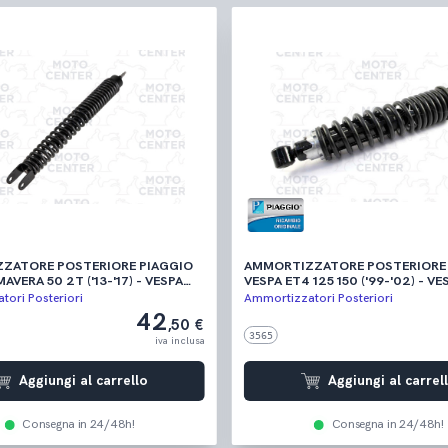
ZATORE POSTERIORE PIAGGIO
AMMORTIZZATORE POSTERIORE 
AVERA 50 2T ('13-'17) - VESPA
VESPA ET4 125 150 ('99-'02) - VE
50 4T ('13-'19) - VESPA SPRINT
150 ('05-'11)
ori Posteriori
Ammortizzatori Posteriori
-'17) - VESPA SPRINT 50 4T ('14-
42
,50 €
3565
iva inclusa
Aggiungi al carrello
Aggiungi al carrel
Consegna in 24/48h!
Consegna in 24/48h!