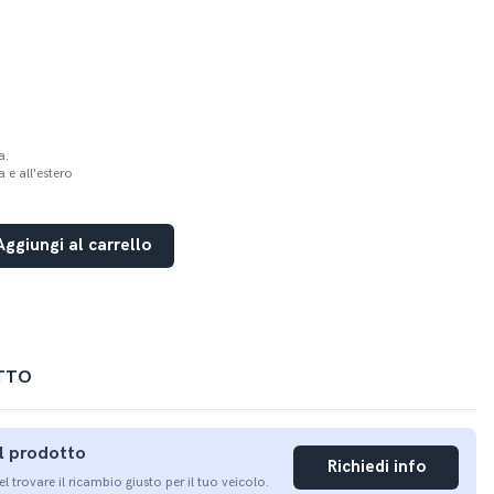
a.
 e all'estero
Aggiungi al carrello
TTO
ul prodotto
Richiedi info
nel trovare il ricambio giusto per il tuo veicolo.