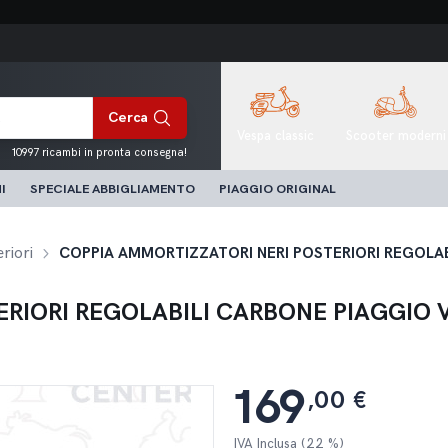
Cerca
Vespa classic
Scooter moderni
10997 ricambi in pronta consegna!
I
SPECIALE ABBIGLIAMENTO
PIAGGIO ORIGINAL
riori
COPPIA AMMORTIZZATORI NERI POSTERIORI REGOLAB
RIORI REGOLABILI CARBONE PIAGGIO V
169
,00 €
IVA Inclusa (22 %)