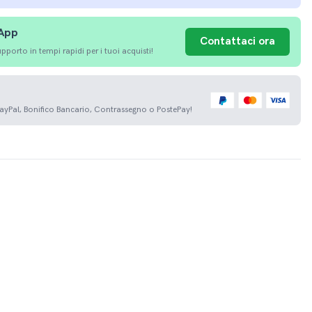
sApp
Contattaci ora
porto in tempi rapidi per i tuoi acquisti!
PayPal, Bonifico Bancario, Contrassegno o PostePay!