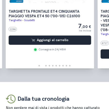
TARGHETTA FRONTALE ET4 CINQUANTA
TAR
PIAGGIO VESPA ET4 50 ('00-'05) C26100
PIAG
Targhette - Scudetti
- VE
7
VESP
,00 €
2290
('08
iva inclusa
Targhe
Aggiungi al carrello
6717
Consegna in 24/48h!
Dalla tua cronologia
Non perdere mai di vista i prodotti che hanno catturato