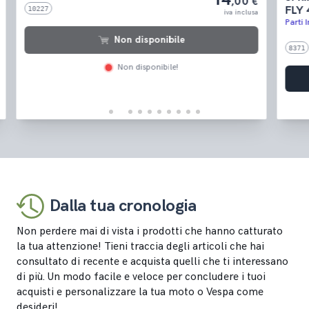
,00 €
FLY 4T 4V 50 ('12-'13
iva inclusa
Parti In Gomma
ile
8371
e!
Aggiungi al carrello
Consegna in 24/48h!
Dalla tua cronologia
Non perdere mai di vista i prodotti che hanno catturato
la tua attenzione! Tieni traccia degli articoli che hai
consultato di recente e acquista quelli che ti interessano
di più. Un modo facile e veloce per concludere i tuoi
acquisti e personalizzare la tua moto o Vespa come
desideri!