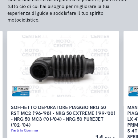
tutto ciò di cui hai bisogno per migliorare la tua
esperienza di guida e soddisfare il tuo spirito
motociclistico.
GGIO NRG 50
MANICOTTO DEPURATORE CARBURATO
XTREME ('99-'00)
PIAGGIO VESPA LX 4T-4V 50 ('09-'13) -
 50 PUREJET
LX 4T-4V TOURING 50 ('10-'13) - VESPA
PRIMAVERA 4T-4V NO ABS 50 ('13-'17) -
S 4T-4V & COLLEGE 50 ('08-'12) - VESP
14
SPRINT 4T 4V NOABS E2 EMEA 50 ('14-'1