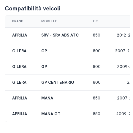
Compatibilità veicoli
BRAND
MODELLO
CC
A
APRILIA
SRV - SRV ABS ATC
850
2012-20
GILERA
GP
800
2007-20
GILERA
GP
800
2009-20
GILERA
GP CENTENARIO
800
20
APRILIA
MANA
850
2007-20
APRILIA
MANA GT
850
2009-20