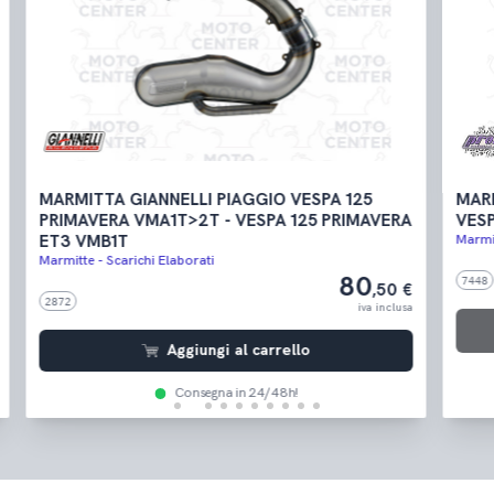
MARMITTA GIANNELLI PIAGGIO VESPA 125
MARM
PRIMAVERA VMA1T>2T - VESPA 125 PRIMAVERA
VESP
ET3 VMB1T
Marmit
Marmitte - Scarichi Elaborati
80
7448
,50 €
2872
iva inclusa
Aggiungi al carrello
Consegna in 24/48h!