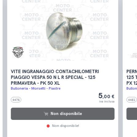
VITE INGRANAGGIO CONTACHILOMETRI
PER
PIAGGIO VESPA 50 N L R SPECIAL - 125
125 
PRIMAVERA - PK 50 XL
PX 1
Bulloneria - Morsetti - Piastre
Bullon
5
,00 €
4476
4481
iva inclusa
Non disponibile
Non disponibile!