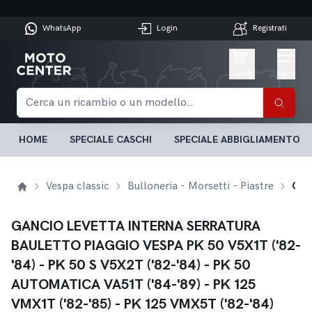
WhatsApp
Login
Registrati
Carrello
Menu
HOME
SPECIALE CASCHI
SPECIALE ABBIGLIAMENTO
Vespa classic
Bulloneria - Morsetti - Piastre
GANCIO LEVETTA INTERNA SERRATURA BAULETTO PIAGGIO VESPA PK 50 V5X1T ('82-'84) - PK 50 S V5X2T ('82-'84) - PK 50 AUTOMATICA VA51T ('84-'89) - PK 125 VMX1T ('82-'85) - PK 125 VMX5T ('82-'84)
GANCIO LEVETTA INTERNA SERRATURA
BAULETTO PIAGGIO VESPA PK 50 V5X1T ('82-
'84) - PK 50 S V5X2T ('82-'84) - PK 50
AUTOMATICA VA51T ('84-'89) - PK 125
VMX1T ('82-'85) - PK 125 VMX5T ('82-'84)