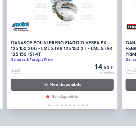
GANASCE POLINI FRENO PIAGGIO VESPA PX
GAN
125 150 200 - LML STAR 125 150 2T - LML STAR
FSB8
125 150 151 4T
PRI
Ganasce & Pastiglie Freni
Ganasc
14
,50 €
6490
7464
iva inclusa
Non disponibile
Non disponibile!