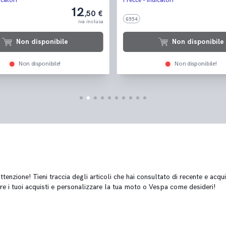
icatori
Frecce - Indicatori
00
HPE-TECH 4T/4V IE ABS ('18-'22)
12
,50 €
GTV 300 SEI GIORNI IE E4 ABS ('1
6954
iva inclusa
Non disponibile
Non disponibile
Non disponibile!
Non disponibile!
tenzione! Tieni traccia degli articoli che hai consultato di recente e acqui
re i tuoi acquisti e personalizzare la tua moto o Vespa come desideri!