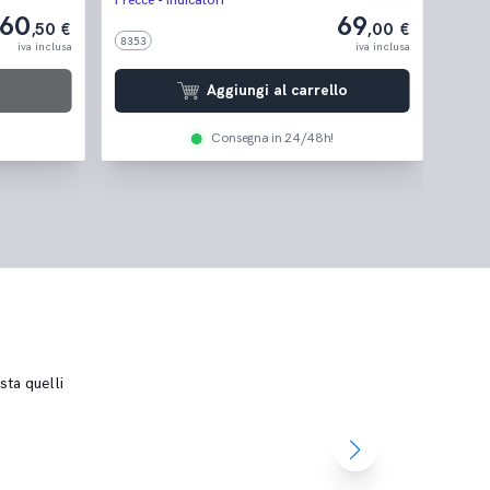
Frecce - Indicatori
Frecce
 - VESPA
60
69
,50 €
,00 €
9-'22)
8353
1015
iva inclusa
iva inclusa
Aggiungi al carrello
Consegna in 24/48h!
sta quelli