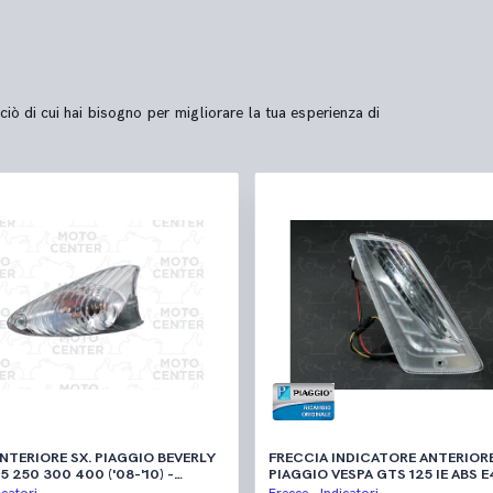
ciò di cui hai bisogno per migliorare la tua esperienza di
ERIORE SX. PIAGGIO BEVERLY
FRECCIA INDICATORE ANTERIORE
5 250 300 400 ('08-'10) -
PIAGGIO VESPA GTS 125 IE ABS E4 ABS 4T
00 ('02-'06) - LIBERTY SPORT 50
SUPER ('18-'22) - VESPA GTS 30