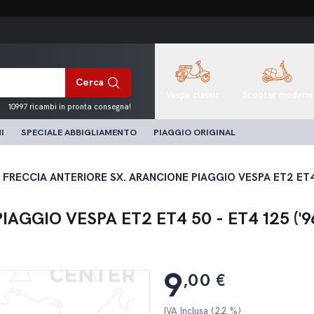
Cerca
Vespa classic
Scooter moderni
10997 ricambi in pronta consegna!
I
SPECIALE ABBIGLIAMENTO
PIAGGIO ORIGINAL
FRECCIA ANTERIORE SX. ARANCIONE PIAGGIO VESPA ET2 ET4 5
AGGIO VESPA ET2 ET4 50 - ET4 125 ('96
9
,00 €
IVA Inclusa (22 %)