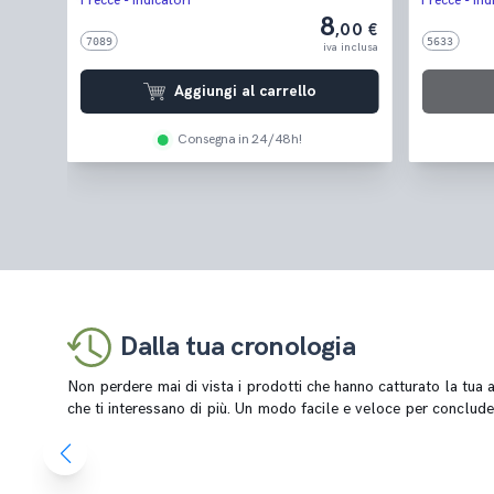
Frecce - Indicatori
Frecce - Ind
125 150 2
8
,50 €
,00 €
7089
5633
 inclusa
iva inclusa
Aggiungi al carrello
Consegna in 24/48h!
Dalla tua cronologia
Non perdere mai di vista i prodotti che hanno catturato la tua at
che ti interessano di più. Un modo facile e veloce per conclude