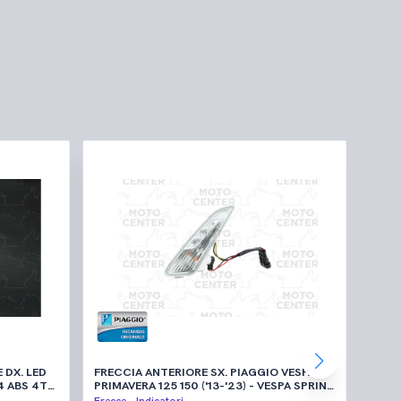
 DX. LED
FRECCIA ANTERIORE SX. PIAGGIO VESPA
INTE
PRIMAVERA 125 150 ('13-'23) - VESPA SPRINT
FLAS
0 SUPER
125 150 ('14-'23)