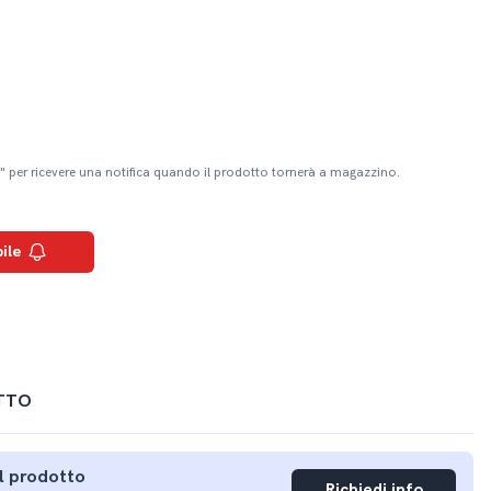
" per ricevere una notifica quando il prodotto tornerà a magazzino.
ile
TTO
ul prodotto
Richiedi info