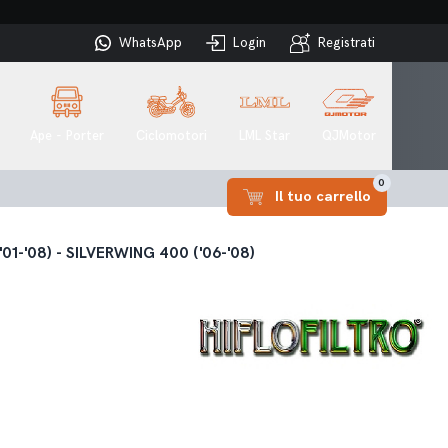
WhatsApp
Login
Registrati
Ape - Porter
Ciclomotori
LML Star
QJMotor
0
Il tuo carrello
01-'08) - SILVERWING 400 ('06-'08)