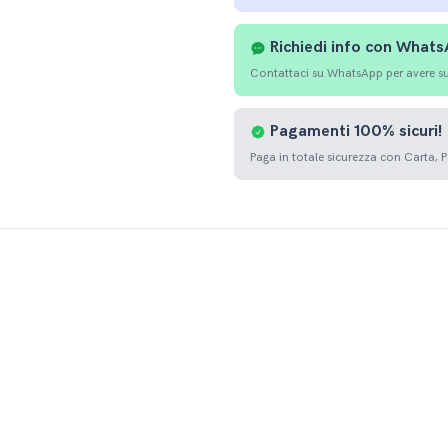
Richiedi info con What
Contattaci su WhatsApp per avere sup
Pagamenti
100%
sicuri!
Paga in totale sicurezza con Carta, 