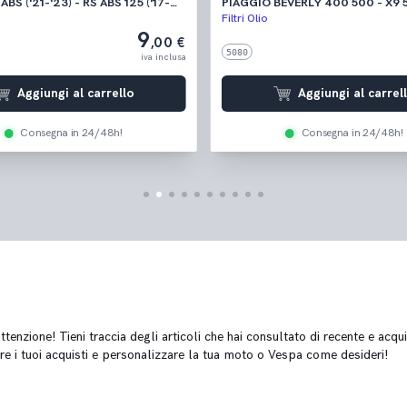
ABS ('21-'23) - RS ABS 125 ('17-
PIAGGIO BEVERLY 400 500 - X9 500 - MP3
GP REPLICA 4T EURO 5 ABS 125
400 500
Filtri Olio
- RS 125 REPLICA 4T EURO 4 ABS
9
,00 €
125 REPLICA ABS ('17-'18) - RS4 125
5080
iva inclusa
Aggiungi al carrello
Aggiungi al carrel
Consegna in 24/48h!
Consegna in 24/48h!
tenzione! Tieni traccia degli articoli che hai consultato di recente e acqui
re i tuoi acquisti e personalizzare la tua moto o Vespa come desideri!