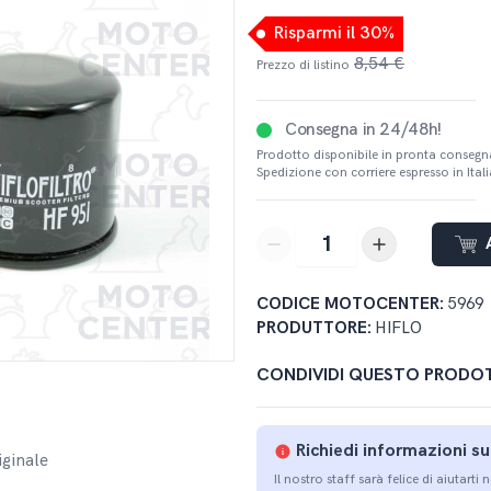
Risparmi il 30%
8,54 €
Prezzo di listino
Consegna in 24/48h!
Prodotto disponibile in pronta consegn
Spedizione con corriere espresso in Italia
button-minus
button-plus
CODICE MOTOCENTER:
5969
PRODUTTORE:
HIFLO
CONDIVIDI QUESTO PRODO
Richiedi informazioni s
iginale
Il nostro staff sarà felice di aiutarti 