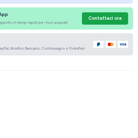
sApp
Contattaci ora
porto in tempi rapidi per i tuoi acquisti!
PayPal, Bonifico Bancario, Contrassegno o PostePay!