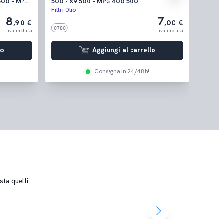
500 - X9 500 - MP3 400 500
50 ('
Filtri Olio
Filtri 
8
7
,90 €
,00 €
0780
4961
iva inclusa
iva inclusa
lo
Aggiungi al carrello
Consegna in 24/48h!
sta quelli