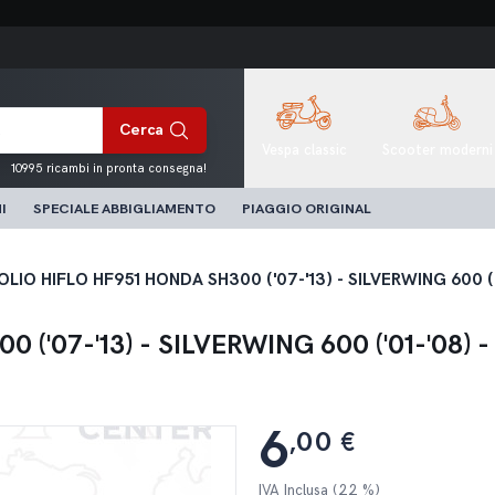
Cerca
Vespa classic
Scooter moderni
10995 ricambi in pronta consegna!
I
SPECIALE ABBIGLIAMENTO
PIAGGIO ORIGINAL
OLIO HIFLO HF951 HONDA SH300 ('07-'13) - SILVERWING 600 ('
('07-'13) - SILVERWING 600 ('01-'08) -
6
,00 €
IVA Inclusa (22 %)