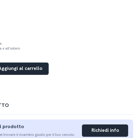
a.
 e all'estero
Aggiungi al carrello
TTO
ul prodotto
Richiedi info
nel trovare il ricambio giusto per il tuo veicolo.