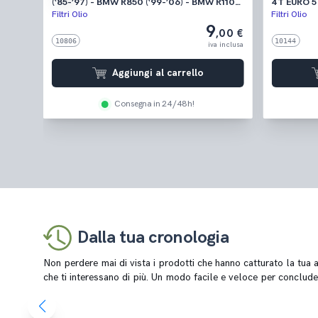
GMAN
(‘85-’97) - BMW R850 (‘99-’06) - BMW R1100
4T EURO 5 
-'02)
GS (‘93-’99) - BMW R1150 GS (‘99-’05) -
'18) - RS 
Filtri Olio
Filtri Olio
('85-
BMW K1200 (‘99-’08) - BMW R1200 C
('21-'22) 
9
,50 €
,00 €
 ('03-
(‘99-’05)
('19) - RS 
10806
10144
MAHA
('11-'13)
 inclusa
iva inclusa
Aggiungi al carrello
Consegna in 24/48h!
Dalla tua cronologia
Non perdere mai di vista i prodotti che hanno catturato la tua at
che ti interessano di più. Un modo facile e veloce per conclude