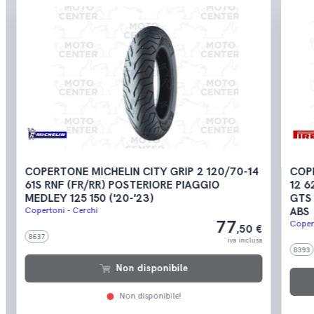
COPERTONE MICHELIN CITY GRIP 2 120/70-14
COP
61S RNF (FR/RR) POSTERIORE PIAGGIO
12 6
MEDLEY 125 150 ('20-'23)
GTS 
Copertoni - Cerchi
ABS
77
Coper
,50 €
8637
iva inclusa
8393
Non disponibile
Non disponibile!